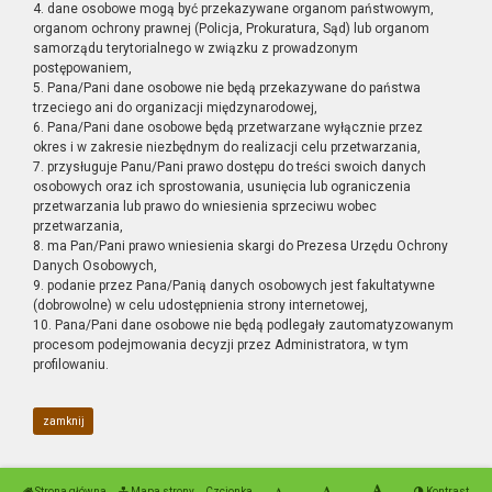
4. dane osobowe mogą być przekazywane organom państwowym,
organom ochrony prawnej (Policja, Prokuratura, Sąd) lub organom
samorządu terytorialnego w związku z prowadzonym
postępowaniem,
5. Pana/Pani dane osobowe nie będą przekazywane do państwa
trzeciego ani do organizacji międzynarodowej,
6. Pana/Pani dane osobowe będą przetwarzane wyłącznie przez
okres i w zakresie niezbędnym do realizacji celu przetwarzania,
7. przysługuje Panu/Pani prawo dostępu do treści swoich danych
osobowych oraz ich sprostowania, usunięcia lub ograniczenia
przetwarzania lub prawo do wniesienia sprzeciwu wobec
przetwarzania,
8. ma Pan/Pani prawo wniesienia skargi do Prezesa Urzędu Ochrony
Danych Osobowych,
9. podanie przez Pana/Panią danych osobowych jest fakultatywne
(dobrowolne) w celu udostępnienia strony internetowej,
10. Pana/Pani dane osobowe nie będą podlegały zautomatyzowanym
procesom podejmowania decyzji przez Administratora, w tym
profilowaniu.
zamknij
Strona główna
Mapa strony
Czcionka
Kontrast