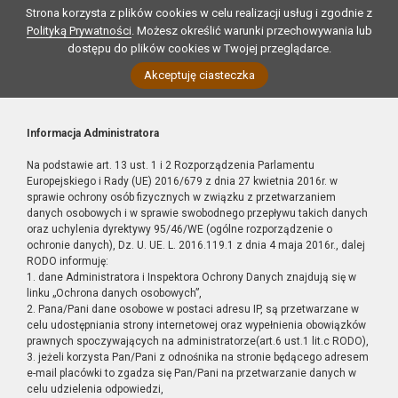
Strona korzysta z plików cookies w celu realizacji usług i zgodnie z
Polityką Prywatności
. Możesz określić warunki przechowywania lub
dostępu do plików cookies w Twojej przeglądarce.
Akceptuję ciasteczka
Informacja Administratora
Na podstawie art. 13 ust. 1 i 2 Rozporządzenia Parlamentu
Europejskiego i Rady (UE) 2016/679 z dnia 27 kwietnia 2016r. w
sprawie ochrony osób fizycznych w związku z przetwarzaniem
danych osobowych i w sprawie swobodnego przepływu takich danych
oraz uchylenia dyrektywy 95/46/WE (ogólne rozporządzenie o
ochronie danych), Dz. U. UE. L. 2016.119.1 z dnia 4 maja 2016r., dalej
RODO informuję:
1. dane Administratora i Inspektora Ochrony Danych znajdują się w
linku „Ochrona danych osobowych”,
2. Pana/Pani dane osobowe w postaci adresu IP, są przetwarzane w
celu udostępniania strony internetowej oraz wypełnienia obowiązków
prawnych spoczywających na administratorze(art.6 ust.1 lit.c RODO),
3. jeżeli korzysta Pan/Pani z odnośnika na stronie będącego adresem
e-mail placówki to zgadza się Pan/Pani na przetwarzanie danych w
celu udzielenia odpowiedzi,