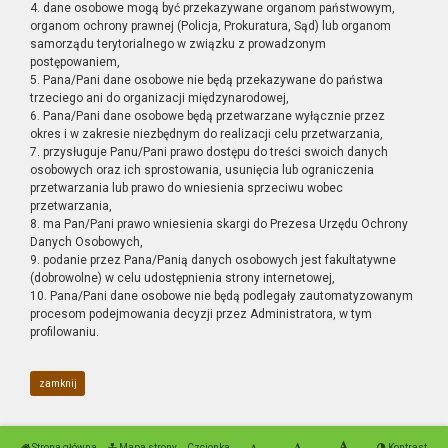
4. dane osobowe mogą być przekazywane organom państwowym,
organom ochrony prawnej (Policja, Prokuratura, Sąd) lub organom
samorządu terytorialnego w związku z prowadzonym
postępowaniem,
5. Pana/Pani dane osobowe nie będą przekazywane do państwa
trzeciego ani do organizacji międzynarodowej,
6. Pana/Pani dane osobowe będą przetwarzane wyłącznie przez
okres i w zakresie niezbędnym do realizacji celu przetwarzania,
7. przysługuje Panu/Pani prawo dostępu do treści swoich danych
osobowych oraz ich sprostowania, usunięcia lub ograniczenia
przetwarzania lub prawo do wniesienia sprzeciwu wobec
przetwarzania,
8. ma Pan/Pani prawo wniesienia skargi do Prezesa Urzędu Ochrony
Danych Osobowych,
9. podanie przez Pana/Panią danych osobowych jest fakultatywne
(dobrowolne) w celu udostępnienia strony internetowej,
10. Pana/Pani dane osobowe nie będą podlegały zautomatyzowanym
procesom podejmowania decyzji przez Administratora, w tym
profilowaniu.
zamknij
Strona główna
Mapa strony
Czcionka
Kontrast