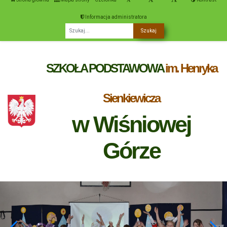
Informacja administratora
Fraza
SZKOŁA PODSTAWOWA
im. Henryka
Sienkiewicza
w Wiśniowej
Górze