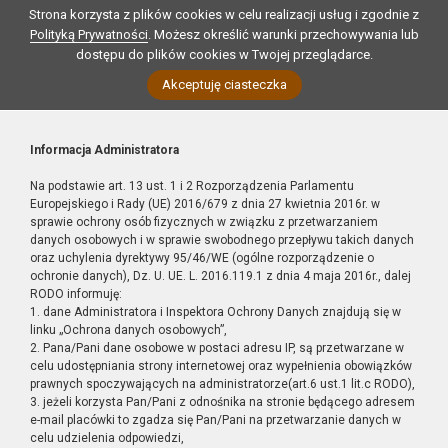
Strona korzysta z plików cookies w celu realizacji usług i zgodnie z
Polityką Prywatności
. Możesz określić warunki przechowywania lub
dostępu do plików cookies w Twojej przeglądarce.
Akceptuję ciasteczka
Informacja Administratora
Na podstawie art. 13 ust. 1 i 2 Rozporządzenia Parlamentu
Europejskiego i Rady (UE) 2016/679 z dnia 27 kwietnia 2016r. w
sprawie ochrony osób fizycznych w związku z przetwarzaniem
danych osobowych i w sprawie swobodnego przepływu takich danych
oraz uchylenia dyrektywy 95/46/WE (ogólne rozporządzenie o
ochronie danych), Dz. U. UE. L. 2016.119.1 z dnia 4 maja 2016r., dalej
RODO informuję:
1. dane Administratora i Inspektora Ochrony Danych znajdują się w
linku „Ochrona danych osobowych”,
2. Pana/Pani dane osobowe w postaci adresu IP, są przetwarzane w
celu udostępniania strony internetowej oraz wypełnienia obowiązków
prawnych spoczywających na administratorze(art.6 ust.1 lit.c RODO),
3. jeżeli korzysta Pan/Pani z odnośnika na stronie będącego adresem
e-mail placówki to zgadza się Pan/Pani na przetwarzanie danych w
celu udzielenia odpowiedzi,