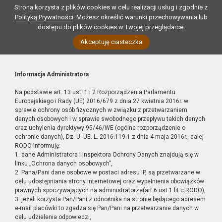
Strona korzysta z plików cookies w celu realizacji usług i zgodnie z
Polityką Prywatności
. Możesz określić warunki przechowywania lub
dostępu do plików cookies w Twojej przeglądarce.
Akceptuję ciasteczka
Informacja Administratora
Na podstawie art. 13 ust. 1 i 2 Rozporządzenia Parlamentu
Europejskiego i Rady (UE) 2016/679 z dnia 27 kwietnia 2016r. w
sprawie ochrony osób fizycznych w związku z przetwarzaniem
danych osobowych i w sprawie swobodnego przepływu takich danych
oraz uchylenia dyrektywy 95/46/WE (ogólne rozporządzenie o
ochronie danych), Dz. U. UE. L. 2016.119.1 z dnia 4 maja 2016r., dalej
RODO informuję:
1. dane Administratora i Inspektora Ochrony Danych znajdują się w
linku „Ochrona danych osobowych”,
2. Pana/Pani dane osobowe w postaci adresu IP, są przetwarzane w
celu udostępniania strony internetowej oraz wypełnienia obowiązków
prawnych spoczywających na administratorze(art.6 ust.1 lit.c RODO),
3. jeżeli korzysta Pan/Pani z odnośnika na stronie będącego adresem
e-mail placówki to zgadza się Pan/Pani na przetwarzanie danych w
celu udzielenia odpowiedzi,