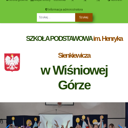
Informacja administratora
Fraza
SZKOŁA PODSTAWOWA
im. Henryka
Sienkiewicza
w Wiśniowej
Górze