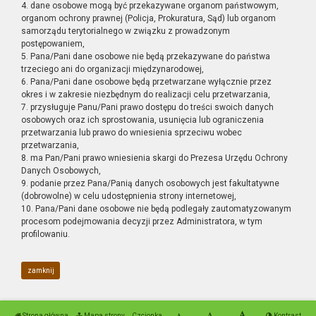
4. dane osobowe mogą być przekazywane organom państwowym,
organom ochrony prawnej (Policja, Prokuratura, Sąd) lub organom
samorządu terytorialnego w związku z prowadzonym
postępowaniem,
5. Pana/Pani dane osobowe nie będą przekazywane do państwa
trzeciego ani do organizacji międzynarodowej,
6. Pana/Pani dane osobowe będą przetwarzane wyłącznie przez
okres i w zakresie niezbędnym do realizacji celu przetwarzania,
7. przysługuje Panu/Pani prawo dostępu do treści swoich danych
osobowych oraz ich sprostowania, usunięcia lub ograniczenia
przetwarzania lub prawo do wniesienia sprzeciwu wobec
przetwarzania,
8. ma Pan/Pani prawo wniesienia skargi do Prezesa Urzędu Ochrony
Danych Osobowych,
9. podanie przez Pana/Panią danych osobowych jest fakultatywne
(dobrowolne) w celu udostępnienia strony internetowej,
10. Pana/Pani dane osobowe nie będą podlegały zautomatyzowanym
procesom podejmowania decyzji przez Administratora, w tym
profilowaniu.
zamknij
Strona główna
Mapa strony
Czcionka
Kontrast