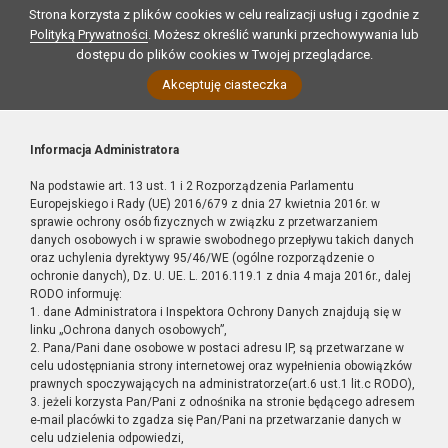
Strona korzysta z plików cookies w celu realizacji usług i zgodnie z
Polityką Prywatności
. Możesz określić warunki przechowywania lub
dostępu do plików cookies w Twojej przeglądarce.
Akceptuję ciasteczka
Informacja Administratora
Na podstawie art. 13 ust. 1 i 2 Rozporządzenia Parlamentu
Europejskiego i Rady (UE) 2016/679 z dnia 27 kwietnia 2016r. w
sprawie ochrony osób fizycznych w związku z przetwarzaniem
danych osobowych i w sprawie swobodnego przepływu takich danych
oraz uchylenia dyrektywy 95/46/WE (ogólne rozporządzenie o
ochronie danych), Dz. U. UE. L. 2016.119.1 z dnia 4 maja 2016r., dalej
RODO informuję:
1. dane Administratora i Inspektora Ochrony Danych znajdują się w
linku „Ochrona danych osobowych”,
2. Pana/Pani dane osobowe w postaci adresu IP, są przetwarzane w
celu udostępniania strony internetowej oraz wypełnienia obowiązków
prawnych spoczywających na administratorze(art.6 ust.1 lit.c RODO),
3. jeżeli korzysta Pan/Pani z odnośnika na stronie będącego adresem
e-mail placówki to zgadza się Pan/Pani na przetwarzanie danych w
celu udzielenia odpowiedzi,