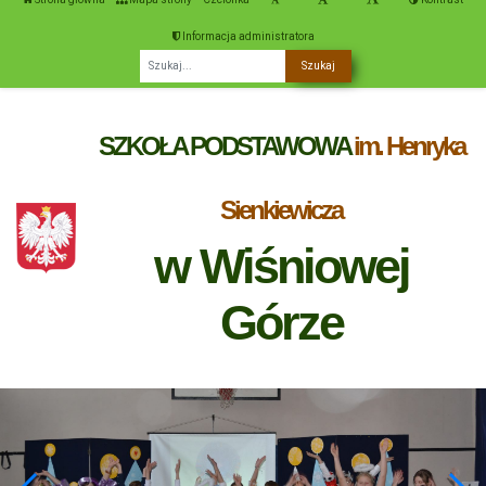
Informacja administratora
Fraza
SZKOŁA PODSTAWOWA
im. Henryka
Sienkiewicza
w Wiśniowej
Górze