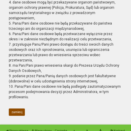
4. dane osobowe mogą być przekazywane organom państwowym,
organom ochrony prawnej (Policja, Prokuratura, Sąd) lub organom
samorządu terytorialnego w związku z prowadzonym
postępowaniem,
5. Pana/Pani dane osobowe nie będą przekazywane do państwa
trzeciego ani do organizacji międzynarodowej,
6. Pana/Pani dane osobowe będą przetwarzane wyłącznie przez
okres i w zakresie niezbędnym do realizacji celu przetwarzania,
7. przysługuje Panu/Pani prawo dostępu do treści swoich danych
osobowych oraz ich sprostowania, usunięcia lub ograniczenia
przetwarzania lub prawo do wniesienia sprzeciwu wobec
przetwarzania,
8. ma Pan/Pani prawo wniesienia skargi do Prezesa Urzędu Ochrony
Danych Osobowych,
9. podanie przez Pana/Panią danych osobowych jest fakultatywne
(dobrowolne) w celu udostępnienia strony internetowej,
10. Pana/Pani dane osobowe nie będą podlegały zautomatyzowanym
procesom podejmowania decyzji przez Administratora, w tym
profilowaniu.
zamknij
Strona główna
Mapa strony
Czcionka
Kontrast