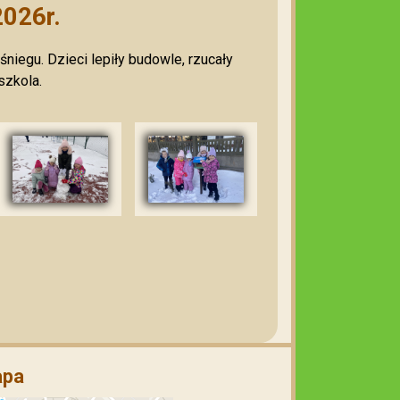
2026r.
niegu. Dzieci lepiły budowle, rzucały
szkola.
pa