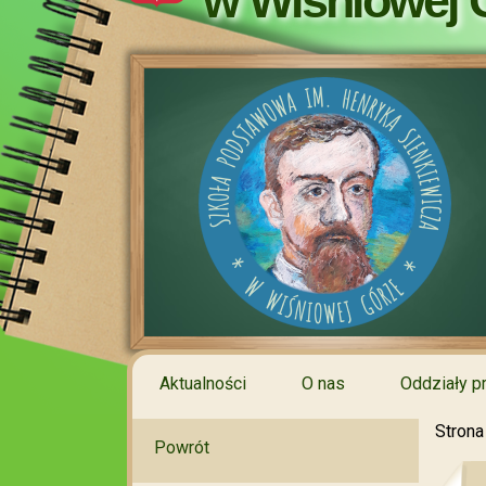
w Wiśniowej 
Aktualności
O nas
Oddziały p
Strona
Powrót