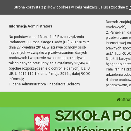
Strona korzysta z plików cookies w celu realizacji usług i zgodnie z
P
Danych znajduj
Informacja Administratora
osobowych”,
2. Pana/Pani d
Na podstawie art. 13 ust. 1 i 2 Rozporządzenia
przetwarzane w
Parlamentu Europejskiego i Rady (UE) 2016/679 z
internetowej o
dnia 27 kwietnia 2016r. w sprawie ochrony osób
prawnych spocz
fizycznych w związku z przetwarzaniem danych
ust.1 lit.c RODO
osobowych i w sprawie swobodnego przepływu
3. jeżeli korzy
takich danych oraz uchylenia dyrektywy 95/46/WE
będącego adres
(ogólne rozporządzenie o ochronie danych), Dz. U.
Pan/Pani na pr
UE. L. 2016.119.1 z dnia 4 maja 2016r., dalej RODO
udzielenia odp
informuję:
4. dane osobo
1. dane Administratora i Inspektora Ochrony
państwowym, or
Stro
SZKOŁA P