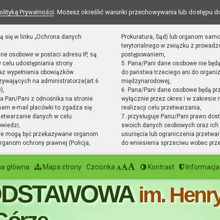
olityką Prywatności
. Możesz określić warunki przechowywania lub dostępu d
ą się w linku „Ochrona danych
Prokuratura, Sąd) lub organom sam
terytorialnego w związku z prowad
ane osobowe w postaci adresu IP, są
postępowaniem,
 celu udostępniania strony
5. Pana/Pani dane osobowe nie będ
raz wypełnienia obowiązków
do państwa trzeciego ani do organiz
ywających na administratorze(art.6
międzynarodowej,
),
6. Pana/Pani dane osobowe będą pr
sta Pan/Pani z odnośnika na stronie
wyłącznie przez okres i w zakresie
em e-mail placówki to zgadza się
realizacji celu przetwarzania,
zetwarzanie danych w celu
7. przysługuje Panu/Pani prawo dost
owiedzi,
swoich danych osobowych oraz ich 
we mogą być przekazywane organom
usunięcia lub ograniczenia przetwar
ganom ochrony prawnej (Policja,
do wniesienia sprzeciwu wobec prz
na główna
Mapa strony
Czcionka
Kontrast
Informacja
ODSTAWOWA
im. Henr