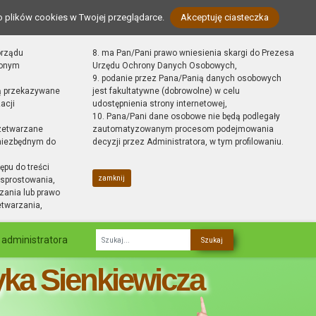
o plików cookies w Twojej przeglądarce.
Akceptuję ciasteczka
orządu
8. ma Pan/Pani prawo wniesienia skargi do Prezesa
zonym
Urzędu Ochrony Danych Osobowych,
9. podanie przez Pana/Panią danych osobowych
ą przekazywane
jest fakultatywne (dobrowolne) w celu
acji
udostępnienia strony internetowej,
10. Pana/Pani dane osobowe nie będą podlegały
zetwarzane
zautomatyzowanym procesom podejmowania
 niezbędnym do
decyzji przez Administratora, w tym profilowaniu.
ępu do treści
zamknij
sprostowania,
zania lub prawo
etwarzania,
 administratora
Fraza
yka Sienkiewicza