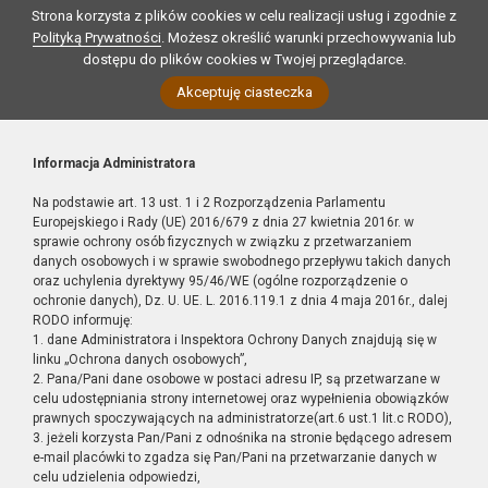
Strona korzysta z plików cookies w celu realizacji usług i zgodnie z
Polityką Prywatności
. Możesz określić warunki przechowywania lub
dostępu do plików cookies w Twojej przeglądarce.
Akceptuję ciasteczka
Informacja Administratora
Na podstawie art. 13 ust. 1 i 2 Rozporządzenia Parlamentu
Europejskiego i Rady (UE) 2016/679 z dnia 27 kwietnia 2016r. w
sprawie ochrony osób fizycznych w związku z przetwarzaniem
danych osobowych i w sprawie swobodnego przepływu takich danych
oraz uchylenia dyrektywy 95/46/WE (ogólne rozporządzenie o
ochronie danych), Dz. U. UE. L. 2016.119.1 z dnia 4 maja 2016r., dalej
RODO informuję:
1. dane Administratora i Inspektora Ochrony Danych znajdują się w
linku „Ochrona danych osobowych”,
2. Pana/Pani dane osobowe w postaci adresu IP, są przetwarzane w
celu udostępniania strony internetowej oraz wypełnienia obowiązków
prawnych spoczywających na administratorze(art.6 ust.1 lit.c RODO),
3. jeżeli korzysta Pan/Pani z odnośnika na stronie będącego adresem
e-mail placówki to zgadza się Pan/Pani na przetwarzanie danych w
celu udzielenia odpowiedzi,