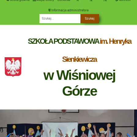
Informacja administratora
Fraza
SZKOŁA PODSTAWOWA
im. Henryka
Sienkiewicza
w Wiśniowej
Górze