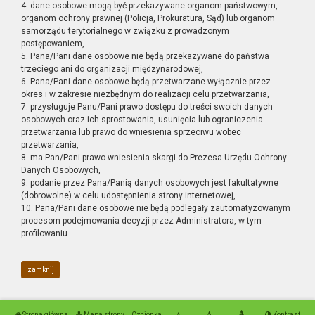
4. dane osobowe mogą być przekazywane organom państwowym,
organom ochrony prawnej (Policja, Prokuratura, Sąd) lub organom
samorządu terytorialnego w związku z prowadzonym
postępowaniem,
5. Pana/Pani dane osobowe nie będą przekazywane do państwa
trzeciego ani do organizacji międzynarodowej,
6. Pana/Pani dane osobowe będą przetwarzane wyłącznie przez
okres i w zakresie niezbędnym do realizacji celu przetwarzania,
7. przysługuje Panu/Pani prawo dostępu do treści swoich danych
osobowych oraz ich sprostowania, usunięcia lub ograniczenia
przetwarzania lub prawo do wniesienia sprzeciwu wobec
przetwarzania,
8. ma Pan/Pani prawo wniesienia skargi do Prezesa Urzędu Ochrony
Danych Osobowych,
9. podanie przez Pana/Panią danych osobowych jest fakultatywne
(dobrowolne) w celu udostępnienia strony internetowej,
10. Pana/Pani dane osobowe nie będą podlegały zautomatyzowanym
procesom podejmowania decyzji przez Administratora, w tym
profilowaniu.
zamknij
Strona główna
Mapa strony
Czcionka
Kontrast