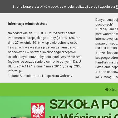
Strona korzysta z plików cookies w celu realizacji usług i zgodnie z
P
Danych znajduj
Informacja Administratora
osobowych”,
2. Pana/Pani d
Na podstawie art. 13 ust. 1 i 2 Rozporządzenia
przetwarzane w
Parlamentu Europejskiego i Rady (UE) 2016/679 z
internetowej o
dnia 27 kwietnia 2016r. w sprawie ochrony osób
prawnych spocz
fizycznych w związku z przetwarzaniem danych
ust.1 lit.c RODO
osobowych i w sprawie swobodnego przepływu
3. jeżeli korzy
takich danych oraz uchylenia dyrektywy 95/46/WE
będącego adres
(ogólne rozporządzenie o ochronie danych), Dz. U.
Pan/Pani na pr
UE. L. 2016.119.1 z dnia 4 maja 2016r., dalej RODO
udzielenia odp
informuję:
4. dane osobo
1. dane Administratora i Inspektora Ochrony
państwowym, or
Stro
SZKOŁA P