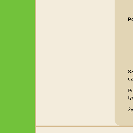
Po
Sz
cz
Po
ty
Ży