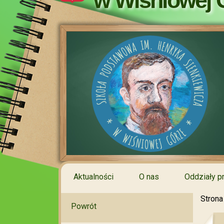
w Wiśniowej 
Aktualności
O nas
Oddziały p
Strona
Powrót