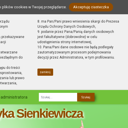
o plików cookies w Twojej przeglądarce.
Akceptuję ciasteczka
orządu
8. ma Pan/Pani prawo wniesienia skargi do Prezesa
zonym
Urzędu Ochrony Danych Osobowych,
9. podanie przez Pana/Panią danych osobowych
ą przekazywane
jest fakultatywne (dobrowolne) w celu
acji
udostępnienia strony internetowej,
10. Pana/Pani dane osobowe nie będą podlegały
zetwarzane
zautomatyzowanym procesom podejmowania
 niezbędnym do
decyzji przez Administratora, w tym profilowaniu.
ępu do treści
zamknij
sprostowania,
zania lub prawo
etwarzania,
 administratora
Fraza
yka Sienkiewicza