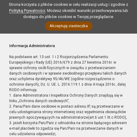
Strona korzysta z plików cookies w celu realizacji usług i zgodnie z
Polityką Prywatności
. Możesz określić warunki przechowywania lub
dostępu do plików cookies w Twojej przeglądarce.
Akceptuję ciasteczka
Informacja Administratora
Na podstawie art. 13 ust. 1 i 2 Rozporządzenia Parlamentu
Europejskiego i Rady (UE) 2016/679 z dnia 27 kwietnia 2016r. w
sprawie ochrony osób fizycznych w związku z przetwarzaniem
danych osobowych i w sprawie swobodnego przepływu takich danych
oraz uchylenia dyrektywy 95/46/WE (ogólne rozporządzenie o
ochronie danych), Dz. U. UE. L. 2016.119.1 z dnia 4 maja 2016r., dalej
RODO informuję:
1. dane Administratora i Inspektora Ochrony Danych znajdują się w
linku „Ochrona danych osobowych”,
2. Pana/Pani dane osobowe w postaci adresu IP, są przetwarzane w
celu udostępniania strony internetowej oraz wypełnienia obowiązków
prawnych spoczywających na administratorze(art.6 ust.1 lit.c RODO),
3. jeżeli korzysta Pan/Pani z odnośnika na stronie będącego adresem
e-mail placówki to zgadza się Pan/Pani na przetwarzanie danych w
celu udzielenia odpowiedzi,