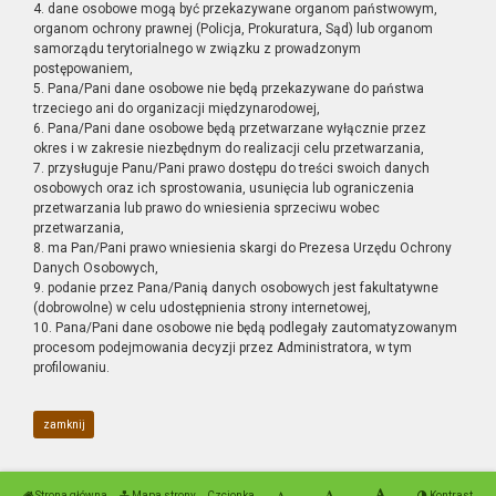
4. dane osobowe mogą być przekazywane organom państwowym,
organom ochrony prawnej (Policja, Prokuratura, Sąd) lub organom
samorządu terytorialnego w związku z prowadzonym
postępowaniem,
5. Pana/Pani dane osobowe nie będą przekazywane do państwa
trzeciego ani do organizacji międzynarodowej,
6. Pana/Pani dane osobowe będą przetwarzane wyłącznie przez
okres i w zakresie niezbędnym do realizacji celu przetwarzania,
7. przysługuje Panu/Pani prawo dostępu do treści swoich danych
osobowych oraz ich sprostowania, usunięcia lub ograniczenia
przetwarzania lub prawo do wniesienia sprzeciwu wobec
przetwarzania,
8. ma Pan/Pani prawo wniesienia skargi do Prezesa Urzędu Ochrony
Danych Osobowych,
9. podanie przez Pana/Panią danych osobowych jest fakultatywne
(dobrowolne) w celu udostępnienia strony internetowej,
10. Pana/Pani dane osobowe nie będą podlegały zautomatyzowanym
procesom podejmowania decyzji przez Administratora, w tym
profilowaniu.
zamknij
Strona główna
Mapa strony
Czcionka
Kontrast