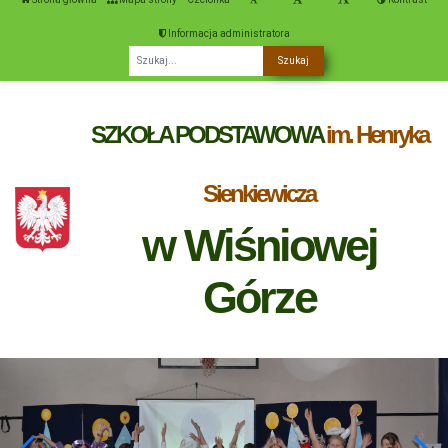
Informacja administratora
Fraza
SZKOŁA PODSTAWOWA
im. Henryka
Sienkiewicza
w Wiśniowej
Górze