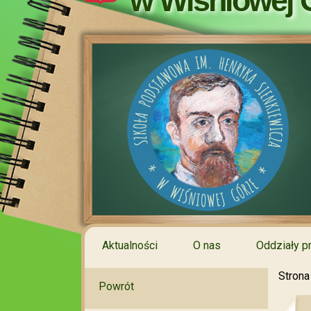
w Wiśniowej 
Aktualności
O nas
Oddziały p
Strona
Powrót