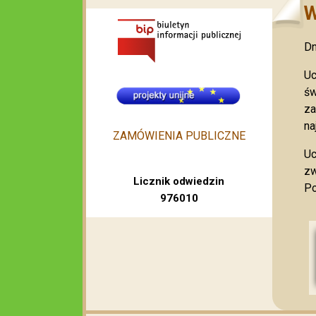
W
Dn
Uc
św
za
na
ZAMÓWIENIA PUBLICZNE
Uc
zw
Licznik odwiedzin
Po
976010