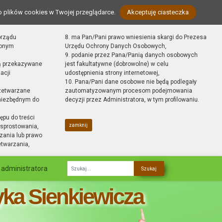
o plików cookies w Twojej przeglądarce.
Akceptuję ciasteczka
orządu
8. ma Pan/Pani prawo wniesienia skargi do Prezesa
zonym
Urzędu Ochrony Danych Osobowych,
9. podanie przez Pana/Panią danych osobowych
ą przekazywane
jest fakultatywne (dobrowolne) w celu
acji
udostępnienia strony internetowej,
10. Pana/Pani dane osobowe nie będą podlegały
zetwarzane
zautomatyzowanym procesom podejmowania
 niezbędnym do
decyzji przez Administratora, w tym profilowaniu.
ępu do treści
zamknij
sprostowania,
zania lub prawo
etwarzania,
 administratora
Fraza
yka Sienkiewicza