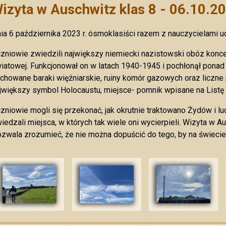
izyta w Auschwitz klas 8 - 06.10.2
ia 6 października 2023 r. ósmoklasiści razem z nauczycielami u
zniowie zwiedzili największy niemiecki nazistowski obóz koncen
iatowej. Funkcjonował on w latach 1940-1945 i pochłonął ponad m
chowane baraki więźniarskie, ruiny komór gazowych oraz liczne 
jwiększy symbol Holocaustu, miejsce- pomnik wpisane na List
zniowie mogli się przekonać, jak okrutnie traktowano Żydów i lud
iedzali miejsca, w których tak wiele oni wycierpieli. Wizyta w 
zwala zrozumieć, że nie można dopuścić do tego, by na świecie 