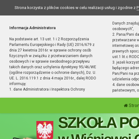
Strona korzysta z plików cookies w celu realizacji usług i zgodnie z
P
Danych znajduj
Informacja Administratora
osobowych”,
2. Pana/Pani d
Na podstawie art. 13 ust. 1 i 2 Rozporządzenia
przetwarzane w
Parlamentu Europejskiego i Rady (UE) 2016/679 z
internetowej o
dnia 27 kwietnia 2016r. w sprawie ochrony osób
prawnych spocz
fizycznych w związku z przetwarzaniem danych
ust.1 lit.c RODO
osobowych i w sprawie swobodnego przepływu
3. jeżeli korzy
takich danych oraz uchylenia dyrektywy 95/46/WE
będącego adres
(ogólne rozporządzenie o ochronie danych), Dz. U.
Pan/Pani na pr
UE. L. 2016.119.1 z dnia 4 maja 2016r., dalej RODO
udzielenia odp
informuję:
4. dane osobo
1. dane Administratora i Inspektora Ochrony
państwowym, or
Stro
SZKOŁA P