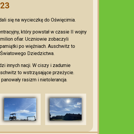
023
dali się na wycieczkę do Oświęcimia.
tracyjny, który powstał w czasie II wojny
ilion ofiar. Uczniowie zobaczyli
pamiątki po więźniach. Auschwitz to
ę Światowego Dziedzictwa.
zi innych nacji. W ciszy i zadumie
Auschwitz to wstrząsające przeżycie.
panowały rasizm i nietolerancja.