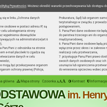
olityką Prywatności
. Możesz określić warunki przechowywania lub dostępu d
ą się w linku „Ochrona danych
Prokuratura, Sąd) lub organom sam
terytorialnego w związku z prowad
ane osobowe w postaci adresu IP, są
postępowaniem,
 celu udostępniania strony
5. Pana/Pani dane osobowe nie będ
raz wypełnienia obowiązków
do państwa trzeciego ani do organiz
ywających na administratorze(art.6
międzynarodowej,
),
6. Pana/Pani dane osobowe będą pr
sta Pan/Pani z odnośnika na stronie
wyłącznie przez okres i w zakresie
em e-mail placówki to zgadza się
realizacji celu przetwarzania,
zetwarzanie danych w celu
7. przysługuje Panu/Pani prawo dost
owiedzi,
swoich danych osobowych oraz ich 
we mogą być przekazywane organom
usunięcia lub ograniczenia przetwar
ganom ochrony prawnej (Policja,
do wniesienia sprzeciwu wobec prz
na główna
Mapa strony
Czcionka
Kontrast
Informacja
ODSTAWOWA
im. Henr