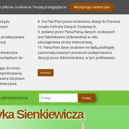
o plików cookies w Twojej przeglądarce.
Akceptuję ciasteczka
orządu
8. ma Pan/Pani prawo wniesienia skargi do Prezesa
zonym
Urzędu Ochrony Danych Osobowych,
9. podanie przez Pana/Panią danych osobowych
ą przekazywane
jest fakultatywne (dobrowolne) w celu
acji
udostępnienia strony internetowej,
10. Pana/Pani dane osobowe nie będą podlegały
zetwarzane
zautomatyzowanym procesom podejmowania
 niezbędnym do
decyzji przez Administratora, w tym profilowaniu.
ępu do treści
zamknij
sprostowania,
zania lub prawo
etwarzania,
 administratora
Fraza
yka Sienkiewicza