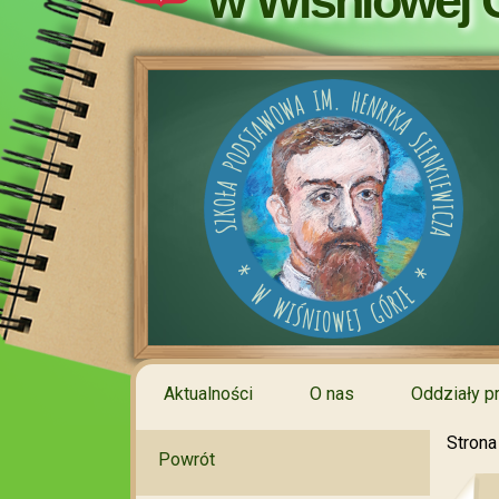
w Wiśniowej 
Aktualności
O nas
Oddziały p
Strona
Powrót