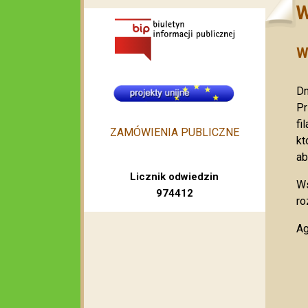
W
W
Dn
Pr
fi
ZAMÓWIENIA PUBLICZNE
kt
ab
Licznik odwiedzin
Ws
974412
ro
Ag