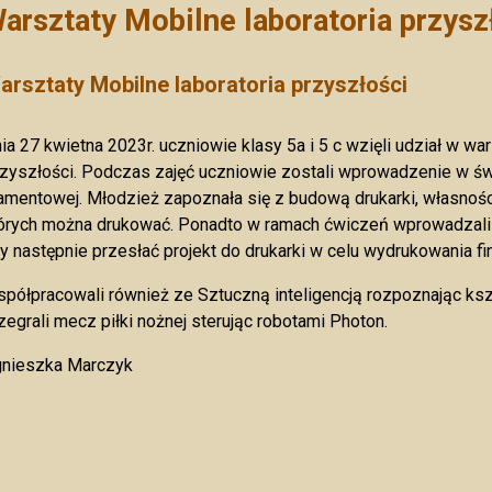
arsztaty Mobilne laboratoria przysz
arsztaty Mobilne laboratoria przyszłości
ia 27 kwietna 2023r. uczniowie klasy 5a i 5 c wzięli udział w w
zyszłości. Podczas zajęć uczniowie zostali wprowadzenie w świ
lamentowej. Młodzież zapoznała się z budową drukarki, własnoś
órych można drukować. Ponadto w ramach ćwiczeń wprowadzali 
y następnie przesłać projekt do drukarki w celu wydrukowania fi
półpracowali również ze Sztuczną inteligencją rozpoznając ksz
zegrali mecz piłki nożnej sterując robotami Photon.
nieszka Marczyk