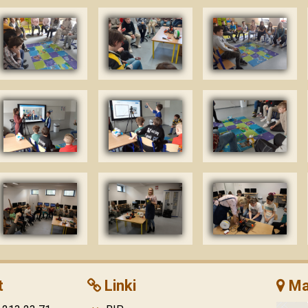
t
Linki
Ma