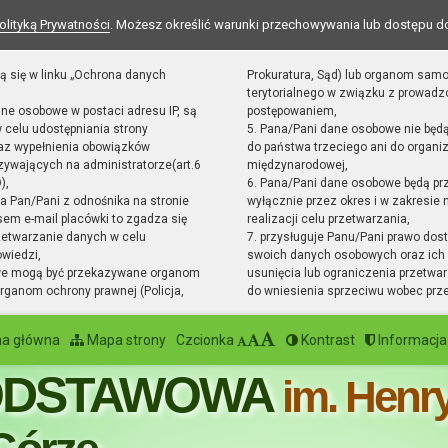
olityką Prywatności
. Możesz określić warunki przechowywania lub dostępu d
ą się w linku „Ochrona danych
Prokuratura, Sąd) lub organom sam
terytorialnego w związku z prowad
ane osobowe w postaci adresu IP, są
postępowaniem,
 celu udostępniania strony
5. Pana/Pani dane osobowe nie będ
raz wypełnienia obowiązków
do państwa trzeciego ani do organiz
ywających na administratorze(art.6
międzynarodowej,
),
6. Pana/Pani dane osobowe będą pr
sta Pan/Pani z odnośnika na stronie
wyłącznie przez okres i w zakresie
em e-mail placówki to zgadza się
realizacji celu przetwarzania,
zetwarzanie danych w celu
7. przysługuje Panu/Pani prawo dost
owiedzi,
swoich danych osobowych oraz ich 
we mogą być przekazywane organom
usunięcia lub ograniczenia przetwar
ganom ochrony prawnej (Policja,
do wniesienia sprzeciwu wobec prz
na główna
Mapa strony
Czcionka
Kontrast
Informacja
ODSTAWOWA
im. Henr