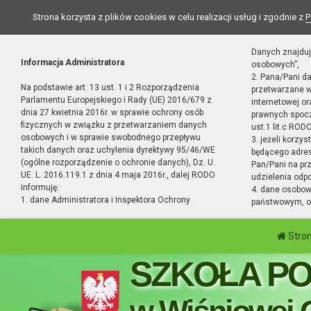
Strona korzysta z plików cookies w celu realizacji usług i zgodnie z
P
Danych znajduj
Informacja Administratora
osobowych”,
2. Pana/Pani d
Na podstawie art. 13 ust. 1 i 2 Rozporządzenia
przetwarzane w
Parlamentu Europejskiego i Rady (UE) 2016/679 z
internetowej o
dnia 27 kwietnia 2016r. w sprawie ochrony osób
prawnych spocz
fizycznych w związku z przetwarzaniem danych
ust.1 lit.c RODO
osobowych i w sprawie swobodnego przepływu
3. jeżeli korzy
takich danych oraz uchylenia dyrektywy 95/46/WE
będącego adres
(ogólne rozporządzenie o ochronie danych), Dz. U.
Pan/Pani na pr
UE. L. 2016.119.1 z dnia 4 maja 2016r., dalej RODO
udzielenia odp
informuję:
4. dane osobo
1. dane Administratora i Inspektora Ochrony
państwowym, or
Stro
SZKOŁA P