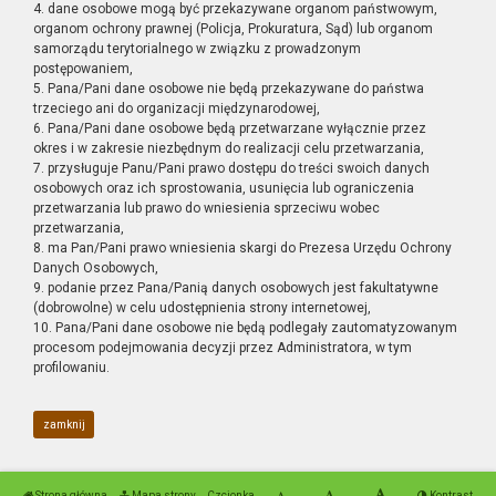
4. dane osobowe mogą być przekazywane organom państwowym,
organom ochrony prawnej (Policja, Prokuratura, Sąd) lub organom
samorządu terytorialnego w związku z prowadzonym
postępowaniem,
5. Pana/Pani dane osobowe nie będą przekazywane do państwa
trzeciego ani do organizacji międzynarodowej,
6. Pana/Pani dane osobowe będą przetwarzane wyłącznie przez
okres i w zakresie niezbędnym do realizacji celu przetwarzania,
7. przysługuje Panu/Pani prawo dostępu do treści swoich danych
osobowych oraz ich sprostowania, usunięcia lub ograniczenia
przetwarzania lub prawo do wniesienia sprzeciwu wobec
przetwarzania,
8. ma Pan/Pani prawo wniesienia skargi do Prezesa Urzędu Ochrony
Danych Osobowych,
9. podanie przez Pana/Panią danych osobowych jest fakultatywne
(dobrowolne) w celu udostępnienia strony internetowej,
10. Pana/Pani dane osobowe nie będą podlegały zautomatyzowanym
procesom podejmowania decyzji przez Administratora, w tym
profilowaniu.
zamknij
Strona główna
Mapa strony
Czcionka
Kontrast