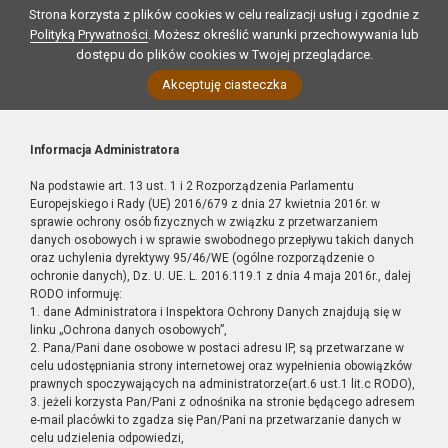
Strona korzysta z plików cookies w celu realizacji usług i zgodnie z
Polityką Prywatności
. Możesz określić warunki przechowywania lub
dostępu do plików cookies w Twojej przeglądarce.
Akceptuję ciasteczka
Informacja Administratora
Na podstawie art. 13 ust. 1 i 2 Rozporządzenia Parlamentu
Europejskiego i Rady (UE) 2016/679 z dnia 27 kwietnia 2016r. w
sprawie ochrony osób fizycznych w związku z przetwarzaniem
danych osobowych i w sprawie swobodnego przepływu takich danych
oraz uchylenia dyrektywy 95/46/WE (ogólne rozporządzenie o
ochronie danych), Dz. U. UE. L. 2016.119.1 z dnia 4 maja 2016r., dalej
RODO informuję:
1. dane Administratora i Inspektora Ochrony Danych znajdują się w
linku „Ochrona danych osobowych”,
2. Pana/Pani dane osobowe w postaci adresu IP, są przetwarzane w
celu udostępniania strony internetowej oraz wypełnienia obowiązków
prawnych spoczywających na administratorze(art.6 ust.1 lit.c RODO),
3. jeżeli korzysta Pan/Pani z odnośnika na stronie będącego adresem
e-mail placówki to zgadza się Pan/Pani na przetwarzanie danych w
celu udzielenia odpowiedzi,