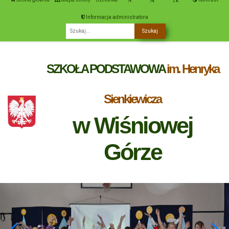
Informacja administratora
Fraza
SZKOŁA PODSTAWOWA
im. Henryka
Sienkiewicza
w Wiśniowej
Górze