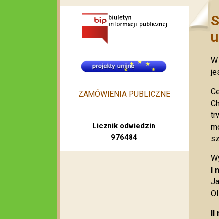
S
u
W 
je
Ce
ZAMÓWIENIA PUBLICZNE
Ch
tr
Licznik odwiedzin
mo
976484
sz
Wy
I 
Ja
Ol
II