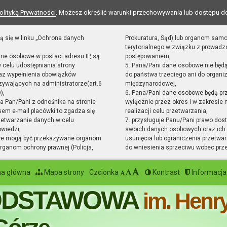
olityką Prywatności
. Możesz określić warunki przechowywania lub dostępu d
ą się w linku „Ochrona danych
Prokuratura, Sąd) lub organom sam
terytorialnego w związku z prowad
ane osobowe w postaci adresu IP, są
postępowaniem,
 celu udostępniania strony
5. Pana/Pani dane osobowe nie będ
raz wypełnienia obowiązków
do państwa trzeciego ani do organiz
ywających na administratorze(art.6
międzynarodowej,
),
6. Pana/Pani dane osobowe będą pr
sta Pan/Pani z odnośnika na stronie
wyłącznie przez okres i w zakresie
em e-mail placówki to zgadza się
realizacji celu przetwarzania,
zetwarzanie danych w celu
7. przysługuje Panu/Pani prawo dost
owiedzi,
swoich danych osobowych oraz ich 
we mogą być przekazywane organom
usunięcia lub ograniczenia przetwar
ganom ochrony prawnej (Policja,
do wniesienia sprzeciwu wobec prz
na główna
Mapa strony
Czcionka
Kontrast
Informacja
ODSTAWOWA
im. Henr