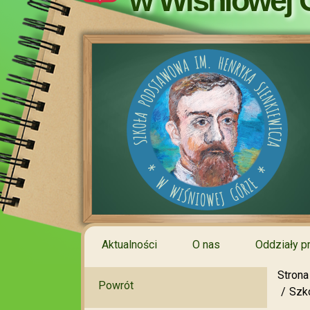
w Wiśniowej 
Aktualności
O nas
Oddziały p
Strona
Powrót
Szko