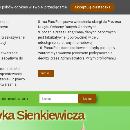
o plików cookies w Twojej przeglądarce.
Akceptuję ciasteczka
orządu
8. ma Pan/Pani prawo wniesienia skargi do Prezesa
zonym
Urzędu Ochrony Danych Osobowych,
9. podanie przez Pana/Panią danych osobowych
ą przekazywane
jest fakultatywne (dobrowolne) w celu
acji
udostępnienia strony internetowej,
10. Pana/Pani dane osobowe nie będą podlegały
zetwarzane
zautomatyzowanym procesom podejmowania
 niezbędnym do
decyzji przez Administratora, w tym profilowaniu.
ępu do treści
zamknij
sprostowania,
zania lub prawo
etwarzania,
 administratora
Fraza
yka Sienkiewicza