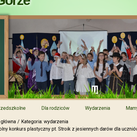
Górze
rzedszkolne
Dla rodziców
Wydarzenia
Mamy
 główna
Kategoria: wydarzenia
lny konkurs plastyczny pt. Stroik z jesiennych darów dla ucznió