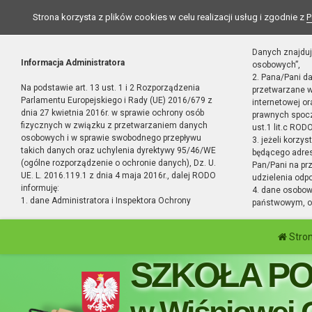
Strona korzysta z plików cookies w celu realizacji usług i zgodnie z
P
Danych znajduj
Informacja Administratora
osobowych”,
2. Pana/Pani d
Na podstawie art. 13 ust. 1 i 2 Rozporządzenia
przetwarzane w
Parlamentu Europejskiego i Rady (UE) 2016/679 z
internetowej o
dnia 27 kwietnia 2016r. w sprawie ochrony osób
prawnych spocz
fizycznych w związku z przetwarzaniem danych
ust.1 lit.c RODO
osobowych i w sprawie swobodnego przepływu
3. jeżeli korzy
takich danych oraz uchylenia dyrektywy 95/46/WE
będącego adres
(ogólne rozporządzenie o ochronie danych), Dz. U.
Pan/Pani na pr
UE. L. 2016.119.1 z dnia 4 maja 2016r., dalej RODO
udzielenia odp
informuję:
4. dane osobo
1. dane Administratora i Inspektora Ochrony
państwowym, or
Stro
SZKOŁA P