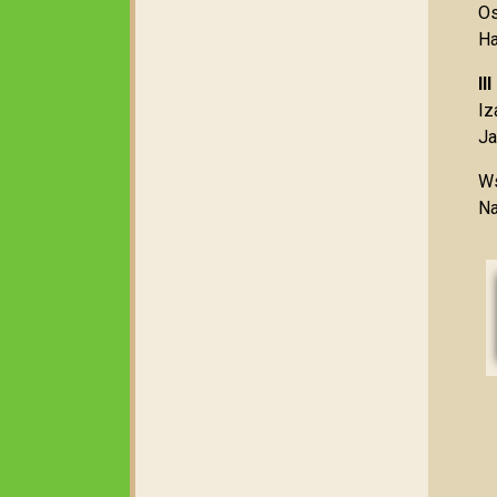
Os
Ha
II
Iz
Ja
Ws
Na