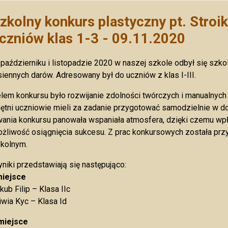
zkolny konkurs plastyczny pt. Stroi
czniów klas 1-3 - 09.11.2020
październiku i listopadzie 2020 w naszej szkole odbył się szkol
siennych darów. Adresowany był do uczniów z klas I-III.
lem konkursu było rozwijanie zdolności twórczych i manualnych 
ętni uczniowie mieli za zadanie przygotować samodzielnie w d
wania konkursu panowała wspaniała atmosfera, dzięki czemu wpł
żliwość osiągnięcia sukcesu. Z prac konkursowych została pr
kolnym.
niki przedstawiają się następująco:
miejsce
kub Filip – Klasa IIc
iwia Kyc – Klasa Id
 miejsce