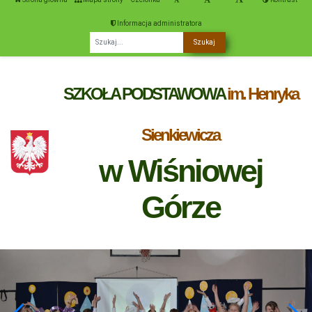
Informacja administratora
Fraza
SZKOŁA PODSTAWOWA
im. Henryka
Sienkiewicza
w Wiśniowej
Górze