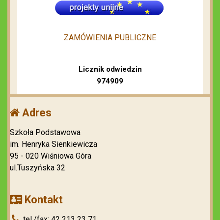
ZAMÓWIENIA PUBLICZNE
Licznik odwiedzin
974909
Adres
Szkoła Podstawowa
im. Henryka Sienkiewicza
95 - 020 Wiśniowa Góra
ul.Tuszyńska 32
Kontakt
tel./fax: 42 213 23 71