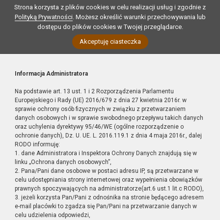
Strona korzysta z plików cookies w celu realizacji usług i zgodnie z
Polityką Prywatności
. Możesz określić warunki przechowywania lub
dostępu do plików cookies w Twojej przeglądarce.
Akceptuję ciasteczka
Informacja Administratora
Na podstawie art. 13 ust. 1 i 2 Rozporządzenia Parlamentu
Europejskiego i Rady (UE) 2016/679 z dnia 27 kwietnia 2016r. w
sprawie ochrony osób fizycznych w związku z przetwarzaniem
danych osobowych i w sprawie swobodnego przepływu takich danych
oraz uchylenia dyrektywy 95/46/WE (ogólne rozporządzenie o
ochronie danych), Dz. U. UE. L. 2016.119.1 z dnia 4 maja 2016r., dalej
RODO informuję:
1. dane Administratora i Inspektora Ochrony Danych znajdują się w
linku „Ochrona danych osobowych”,
2. Pana/Pani dane osobowe w postaci adresu IP, są przetwarzane w
celu udostępniania strony internetowej oraz wypełnienia obowiązków
prawnych spoczywających na administratorze(art.6 ust.1 lit.c RODO),
3. jeżeli korzysta Pan/Pani z odnośnika na stronie będącego adresem
e-mail placówki to zgadza się Pan/Pani na przetwarzanie danych w
celu udzielenia odpowiedzi,