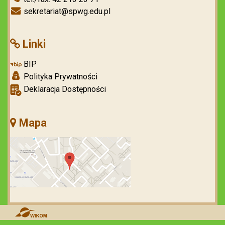
sekretariat@spwg.edu.pl
Linki
BIP
Polityka Prywatności
Deklaracja Dostępności
Mapa