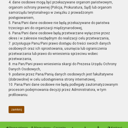
4. dane osobowe mogą być przekazywane organom państwowym,
organom ochrony prawnej (Policja, Prokuratura, Sąd) lub organom
samorządu terytorialnego w związku z prowadzonym
postępowaniem,
5. Pana/Pani dane osobowe nie będą przekazywane do państwa
trzeciego ani do organizacji międzynarodowej,
6. Pana/Pani dane osobowe będą przetwarzane wyłącznie przez
okres i w zakresie niezbędnym do realizacji celu przetwarzania,
7. przysługuje Panu/Pani prawo dostępu do treści swoich danych
osobowych oraz ich sprostowania, usunięcia lub ograniczenia
przetwarzania lub prawo do wniesienia sprzeciwu wobec
przetwarzania,
8. ma Pan/Pani prawo wniesienia skargi do Prezesa Urzędu Ochrony
Danych Osobowych,
9. podanie przez Pana/Panią danych osobowych jest fakultatywne
(dobrowolne) w celu udostępnienia strony internetowej,
10. Pana/Pani dane osobowe nie będą podlegały zautomatyzowanym
procesom podejmowania decyzji przez Administratora, w tym
profilowaniu.
zamknij
Strona główna
Mapa strony
Czcionka
Kontrast