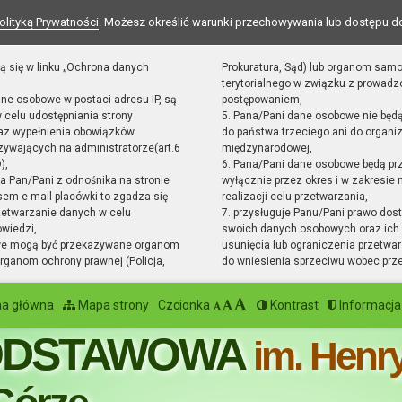
olityką Prywatności
. Możesz określić warunki przechowywania lub dostępu d
ą się w linku „Ochrona danych
Prokuratura, Sąd) lub organom sam
terytorialnego w związku z prowad
ane osobowe w postaci adresu IP, są
postępowaniem,
 celu udostępniania strony
5. Pana/Pani dane osobowe nie będ
raz wypełnienia obowiązków
do państwa trzeciego ani do organiz
ywających na administratorze(art.6
międzynarodowej,
),
6. Pana/Pani dane osobowe będą pr
sta Pan/Pani z odnośnika na stronie
wyłącznie przez okres i w zakresie
em e-mail placówki to zgadza się
realizacji celu przetwarzania,
zetwarzanie danych w celu
7. przysługuje Panu/Pani prawo dost
owiedzi,
swoich danych osobowych oraz ich 
we mogą być przekazywane organom
usunięcia lub ograniczenia przetwar
ganom ochrony prawnej (Policja,
do wniesienia sprzeciwu wobec prz
na główna
Mapa strony
Czcionka
Kontrast
Informacja
ODSTAWOWA
im. Henr