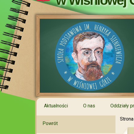
w Wiśniowej 
Aktualności
O nas
Oddziały p
Strona
Powrót