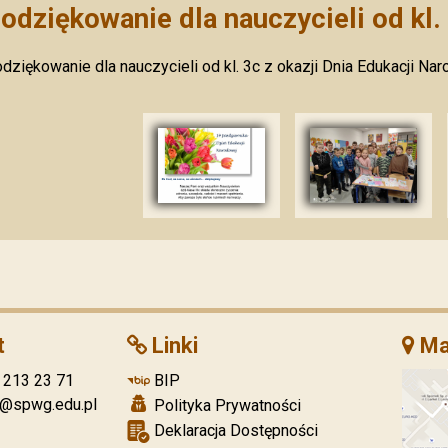
odziękowanie dla nauczycieli od kl.
dziękowanie dla nauczycieli od kl. 3c z okazji Dnia Edukacji Na
t
Linki
Ma
2 213 23 71
BIP
t@spwg.edu.pl
Polityka Prywatności
Deklaracja Dostępności