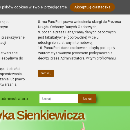
o plików cookies w Twojej przeglądarce.
Akceptuję ciasteczka
orządu
8. ma Pan/Pani prawo wniesienia skargi do Prezesa
zonym
Urzędu Ochrony Danych Osobowych,
9. podanie przez Pana/Panią danych osobowych
ą przekazywane
jest fakultatywne (dobrowolne) w celu
acji
udostępnienia strony internetowej,
10. Pana/Pani dane osobowe nie będą podlegały
zetwarzane
zautomatyzowanym procesom podejmowania
 niezbędnym do
decyzji przez Administratora, w tym profilowaniu.
ępu do treści
zamknij
sprostowania,
zania lub prawo
etwarzania,
 administratora
Fraza
yka Sienkiewicza