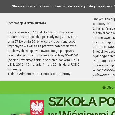
Strona korzysta z plików cookies w celu realizacji usług i zgodnie z
P
Danych znajduj
Informacja Administratora
osobowych”,
2. Pana/Pani d
Na podstawie art. 13 ust. 1 i 2 Rozporządzenia
przetwarzane w
Parlamentu Europejskiego i Rady (UE) 2016/679 z
internetowej o
dnia 27 kwietnia 2016r. w sprawie ochrony osób
prawnych spocz
fizycznych w związku z przetwarzaniem danych
ust.1 lit.c RODO
osobowych i w sprawie swobodnego przepływu
3. jeżeli korzy
takich danych oraz uchylenia dyrektywy 95/46/WE
będącego adres
(ogólne rozporządzenie o ochronie danych), Dz. U.
Pan/Pani na pr
UE. L. 2016.119.1 z dnia 4 maja 2016r., dalej RODO
udzielenia odp
informuję:
4. dane osobo
1. dane Administratora i Inspektora Ochrony
państwowym, or
Stro
SZKOŁA P