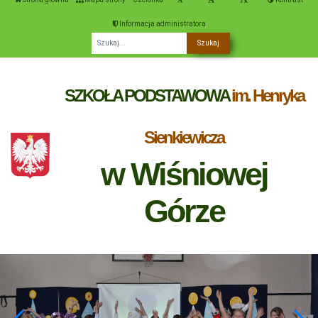
Informacja administratora
Fraza
SZKOŁA PODSTAWOWA
im. Henryka
Sienkiewicza
w Wiśniowej
Górze