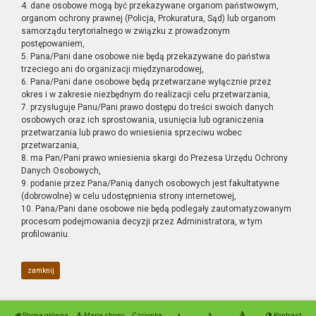
4. dane osobowe mogą być przekazywane organom państwowym,
organom ochrony prawnej (Policja, Prokuratura, Sąd) lub organom
samorządu terytorialnego w związku z prowadzonym
postępowaniem,
5. Pana/Pani dane osobowe nie będą przekazywane do państwa
trzeciego ani do organizacji międzynarodowej,
6. Pana/Pani dane osobowe będą przetwarzane wyłącznie przez
okres i w zakresie niezbędnym do realizacji celu przetwarzania,
7. przysługuje Panu/Pani prawo dostępu do treści swoich danych
osobowych oraz ich sprostowania, usunięcia lub ograniczenia
przetwarzania lub prawo do wniesienia sprzeciwu wobec
przetwarzania,
8. ma Pan/Pani prawo wniesienia skargi do Prezesa Urzędu Ochrony
Danych Osobowych,
9. podanie przez Pana/Panią danych osobowych jest fakultatywne
(dobrowolne) w celu udostępnienia strony internetowej,
10. Pana/Pani dane osobowe nie będą podlegały zautomatyzowanym
procesom podejmowania decyzji przez Administratora, w tym
profilowaniu.
zamknij
Strona główna
Mapa strony
Czcionka
Kontrast