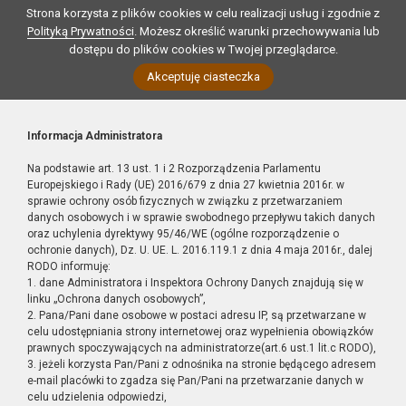
Strona korzysta z plików cookies w celu realizacji usług i zgodnie z
Polityką Prywatności
. Możesz określić warunki przechowywania lub
dostępu do plików cookies w Twojej przeglądarce.
Akceptuję ciasteczka
Informacja Administratora
Na podstawie art. 13 ust. 1 i 2 Rozporządzenia Parlamentu
Europejskiego i Rady (UE) 2016/679 z dnia 27 kwietnia 2016r. w
sprawie ochrony osób fizycznych w związku z przetwarzaniem
danych osobowych i w sprawie swobodnego przepływu takich danych
oraz uchylenia dyrektywy 95/46/WE (ogólne rozporządzenie o
ochronie danych), Dz. U. UE. L. 2016.119.1 z dnia 4 maja 2016r., dalej
RODO informuję:
1. dane Administratora i Inspektora Ochrony Danych znajdują się w
linku „Ochrona danych osobowych”,
2. Pana/Pani dane osobowe w postaci adresu IP, są przetwarzane w
celu udostępniania strony internetowej oraz wypełnienia obowiązków
prawnych spoczywających na administratorze(art.6 ust.1 lit.c RODO),
3. jeżeli korzysta Pan/Pani z odnośnika na stronie będącego adresem
e-mail placówki to zgadza się Pan/Pani na przetwarzanie danych w
celu udzielenia odpowiedzi,