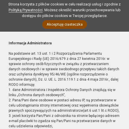
Strona korzysta z plików cookies w celu realizacji usług i zgodnie z
Polityką Prywatności
. Możesz określić warunki przechowywania lub
dostępu do plików cookies w Twojej przeglądarce.
Akceptuję ciasteczka
Informacja Administratora
Na podstawie art. 13 ust. 1 i 2 Rozporządzenia Parlamentu
Europejskiego i Rady (UE) 2016/679 z dnia 27 kwietnia 2016r. w
sprawie ochrony osób fizycznych w związku z przetwarzaniem
danych osobowych i w sprawie swobodnego przepływu takich danych
oraz uchylenia dyrektywy 95/46/WE (ogólne rozporządzenie o
ochronie danych), Dz. U. UE. L. 2016.119.1 z dnia 4 maja 2016r., dalej
RODO informuję:
1. dane Administratora i Inspektora Ochrony Danych znajdują się w
linku „Ochrona danych osobowych”,
2. Pana/Pani dane osobowe w postaci adresu IP, są przetwarzane w
celu udostępniania strony internetowej oraz wypełnienia obowiązków
prawnych spoczywających na administratorze(art.6 ust.1 lit.c RODO),
3. jeżeli korzysta Pan/Pani z odnośnika na stronie będącego adresem
e-mail placówki to zgadza się Pan/Pani na przetwarzanie danych w
celu udzielenia odpowiedzi,