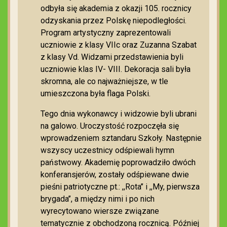
odbyła się akademia z okazji 105. rocznicy
odzyskania przez Polskę niepodległości.
Program artystyczny zaprezentowali
uczniowie z klasy VIIc oraz Zuzanna Szabat
z klasy Vd. Widzami przedstawienia byli
uczniowie klas IV- VIII. Dekoracja sali była
skromna, ale co najważniejsze, w tle
umieszczona była flaga Polski.
Tego dnia wykonawcy i widzowie byli ubrani
na galowo. Uroczystość rozpoczęła się
wprowadzeniem sztandaru Szkoły. Następnie
wszyscy uczestnicy odśpiewali hymn
państwowy. Akademię poprowadziło dwóch
konferansjerów, zostały odśpiewane dwie
pieśni patriotyczne pt.: ,,Rota’’ i ,,My, pierwsza
brygada’’, a między nimi i po nich
wyrecytowano wiersze związane
tematycznie z obchodzoną rocznicą. Później