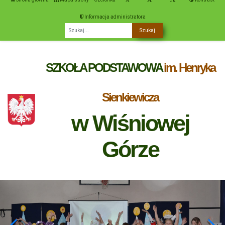
Informacja administratora
Fraza
SZKOŁA PODSTAWOWA
im. Henryka
Sienkiewicza
w Wiśniowej
Górze