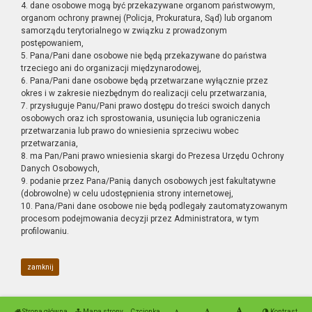
4. dane osobowe mogą być przekazywane organom państwowym,
organom ochrony prawnej (Policja, Prokuratura, Sąd) lub organom
samorządu terytorialnego w związku z prowadzonym
postępowaniem,
5. Pana/Pani dane osobowe nie będą przekazywane do państwa
trzeciego ani do organizacji międzynarodowej,
6. Pana/Pani dane osobowe będą przetwarzane wyłącznie przez
okres i w zakresie niezbędnym do realizacji celu przetwarzania,
7. przysługuje Panu/Pani prawo dostępu do treści swoich danych
osobowych oraz ich sprostowania, usunięcia lub ograniczenia
przetwarzania lub prawo do wniesienia sprzeciwu wobec
przetwarzania,
8. ma Pan/Pani prawo wniesienia skargi do Prezesa Urzędu Ochrony
Danych Osobowych,
9. podanie przez Pana/Panią danych osobowych jest fakultatywne
(dobrowolne) w celu udostępnienia strony internetowej,
10. Pana/Pani dane osobowe nie będą podlegały zautomatyzowanym
procesom podejmowania decyzji przez Administratora, w tym
profilowaniu.
zamknij
Strona główna
Mapa strony
Czcionka
Kontrast