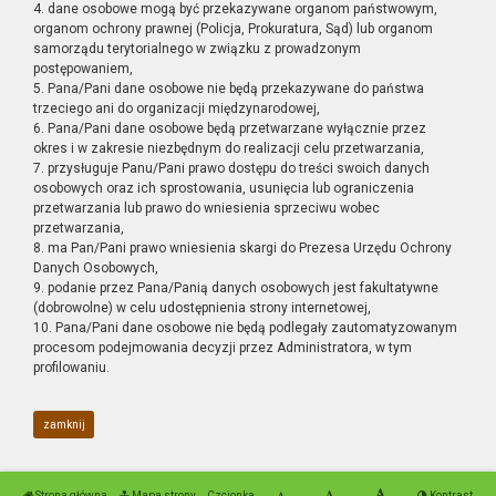
4. dane osobowe mogą być przekazywane organom państwowym,
organom ochrony prawnej (Policja, Prokuratura, Sąd) lub organom
samorządu terytorialnego w związku z prowadzonym
postępowaniem,
5. Pana/Pani dane osobowe nie będą przekazywane do państwa
trzeciego ani do organizacji międzynarodowej,
6. Pana/Pani dane osobowe będą przetwarzane wyłącznie przez
okres i w zakresie niezbędnym do realizacji celu przetwarzania,
7. przysługuje Panu/Pani prawo dostępu do treści swoich danych
osobowych oraz ich sprostowania, usunięcia lub ograniczenia
przetwarzania lub prawo do wniesienia sprzeciwu wobec
przetwarzania,
8. ma Pan/Pani prawo wniesienia skargi do Prezesa Urzędu Ochrony
Danych Osobowych,
9. podanie przez Pana/Panią danych osobowych jest fakultatywne
(dobrowolne) w celu udostępnienia strony internetowej,
10. Pana/Pani dane osobowe nie będą podlegały zautomatyzowanym
procesom podejmowania decyzji przez Administratora, w tym
profilowaniu.
zamknij
Strona główna
Mapa strony
Czcionka
Kontrast