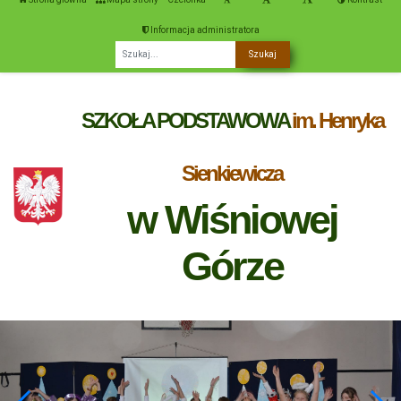
Informacja administratora
Fraza
SZKOŁA PODSTAWOWA
im. Henryka
Sienkiewicza
w Wiśniowej
Górze