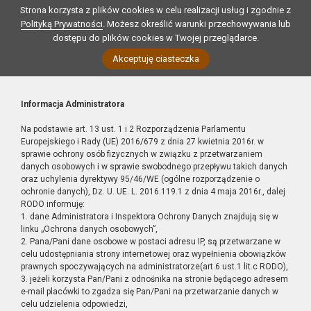
Strona korzysta z plików cookies w celu realizacji usług i zgodnie z
Polityką Prywatności
. Możesz określić warunki przechowywania lub
dostępu do plików cookies w Twojej przeglądarce.
Akceptuję ciasteczka
Informacja Administratora
Na podstawie art. 13 ust. 1 i 2 Rozporządzenia Parlamentu
Europejskiego i Rady (UE) 2016/679 z dnia 27 kwietnia 2016r. w
sprawie ochrony osób fizycznych w związku z przetwarzaniem
danych osobowych i w sprawie swobodnego przepływu takich danych
oraz uchylenia dyrektywy 95/46/WE (ogólne rozporządzenie o
ochronie danych), Dz. U. UE. L. 2016.119.1 z dnia 4 maja 2016r., dalej
RODO informuję:
1. dane Administratora i Inspektora Ochrony Danych znajdują się w
linku „Ochrona danych osobowych”,
2. Pana/Pani dane osobowe w postaci adresu IP, są przetwarzane w
celu udostępniania strony internetowej oraz wypełnienia obowiązków
prawnych spoczywających na administratorze(art.6 ust.1 lit.c RODO),
3. jeżeli korzysta Pan/Pani z odnośnika na stronie będącego adresem
e-mail placówki to zgadza się Pan/Pani na przetwarzanie danych w
celu udzielenia odpowiedzi,