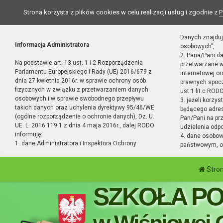
Strona korzysta z plików cookies w celu realizacji usług i zgodnie z
P
Danych znajduj
Informacja Administratora
osobowych”,
2. Pana/Pani d
Na podstawie art. 13 ust. 1 i 2 Rozporządzenia
przetwarzane w
Parlamentu Europejskiego i Rady (UE) 2016/679 z
internetowej o
dnia 27 kwietnia 2016r. w sprawie ochrony osób
prawnych spocz
fizycznych w związku z przetwarzaniem danych
ust.1 lit.c RODO
osobowych i w sprawie swobodnego przepływu
3. jeżeli korzy
takich danych oraz uchylenia dyrektywy 95/46/WE
będącego adres
(ogólne rozporządzenie o ochronie danych), Dz. U.
Pan/Pani na pr
UE. L. 2016.119.1 z dnia 4 maja 2016r., dalej RODO
udzielenia odp
informuję:
4. dane osobo
1. dane Administratora i Inspektora Ochrony
państwowym, or
Stro
SZKOŁA P