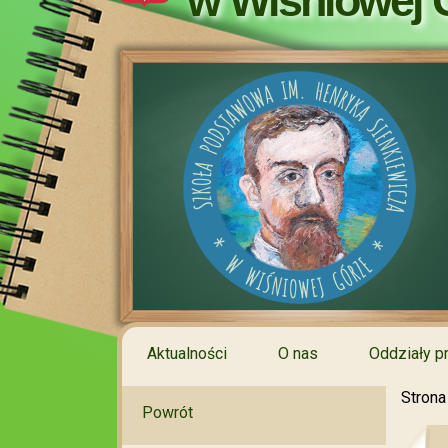
w Wiśniowej 
Aktualności
O nas
Oddziały p
Strona
Powrót