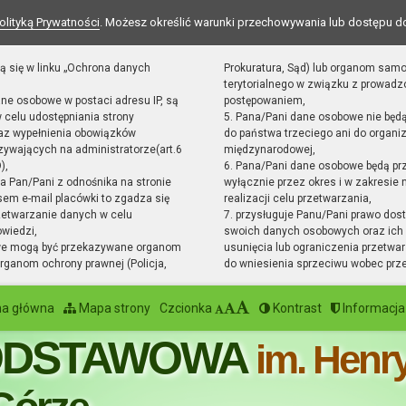
olityką Prywatności
. Możesz określić warunki przechowywania lub dostępu d
ą się w linku „Ochrona danych
Prokuratura, Sąd) lub organom sam
terytorialnego w związku z prowad
ane osobowe w postaci adresu IP, są
postępowaniem,
 celu udostępniania strony
5. Pana/Pani dane osobowe nie będ
raz wypełnienia obowiązków
do państwa trzeciego ani do organiz
ywających na administratorze(art.6
międzynarodowej,
),
6. Pana/Pani dane osobowe będą pr
sta Pan/Pani z odnośnika na stronie
wyłącznie przez okres i w zakresie
em e-mail placówki to zgadza się
realizacji celu przetwarzania,
zetwarzanie danych w celu
7. przysługuje Panu/Pani prawo dost
owiedzi,
swoich danych osobowych oraz ich 
we mogą być przekazywane organom
usunięcia lub ograniczenia przetwar
ganom ochrony prawnej (Policja,
do wniesienia sprzeciwu wobec prz
na główna
Mapa strony
Czcionka
Kontrast
Informacja
ODSTAWOWA
im. Henr