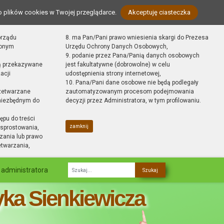
o plików cookies w Twojej przeglądarce.
Akceptuję ciasteczka
orządu
8. ma Pan/Pani prawo wniesienia skargi do Prezesa
zonym
Urzędu Ochrony Danych Osobowych,
9. podanie przez Pana/Panią danych osobowych
ą przekazywane
jest fakultatywne (dobrowolne) w celu
acji
udostępnienia strony internetowej,
10. Pana/Pani dane osobowe nie będą podlegały
zetwarzane
zautomatyzowanym procesom podejmowania
 niezbędnym do
decyzji przez Administratora, w tym profilowaniu.
ępu do treści
zamknij
sprostowania,
zania lub prawo
etwarzania,
 administratora
Fraza
yka Sienkiewicza