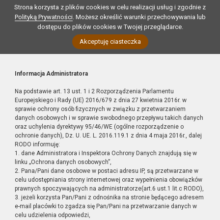
Strona korzysta z plików cookies w celu realizacji usług i zgodnie z
Polityką Prywatności
. Możesz określić warunki przechowywania lub
dostępu do plików cookies w Twojej przeglądarce.
Akceptuję ciasteczka
Informacja Administratora
Na podstawie art. 13 ust. 1 i 2 Rozporządzenia Parlamentu
Europejskiego i Rady (UE) 2016/679 z dnia 27 kwietnia 2016r. w
sprawie ochrony osób fizycznych w związku z przetwarzaniem
danych osobowych i w sprawie swobodnego przepływu takich danych
oraz uchylenia dyrektywy 95/46/WE (ogólne rozporządzenie o
ochronie danych), Dz. U. UE. L. 2016.119.1 z dnia 4 maja 2016r., dalej
RODO informuję:
1. dane Administratora i Inspektora Ochrony Danych znajdują się w
linku „Ochrona danych osobowych”,
2. Pana/Pani dane osobowe w postaci adresu IP, są przetwarzane w
celu udostępniania strony internetowej oraz wypełnienia obowiązków
prawnych spoczywających na administratorze(art.6 ust.1 lit.c RODO),
3. jeżeli korzysta Pan/Pani z odnośnika na stronie będącego adresem
e-mail placówki to zgadza się Pan/Pani na przetwarzanie danych w
celu udzielenia odpowiedzi,