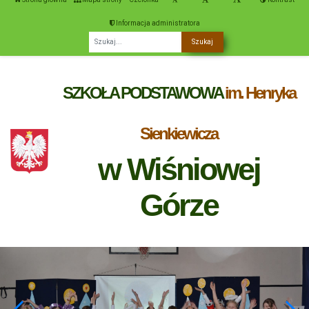
Informacja administratora
Fraza
SZKOŁA PODSTAWOWA
im. Henryka
Sienkiewicza
w Wiśniowej
Górze