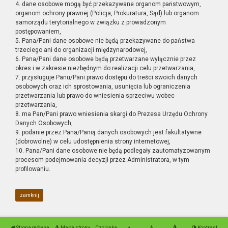
4. dane osobowe mogą być przekazywane organom państwowym,
organom ochrony prawnej (Policja, Prokuratura, Sąd) lub organom
samorządu terytorialnego w związku z prowadzonym
postępowaniem,
5. Pana/Pani dane osobowe nie będą przekazywane do państwa
trzeciego ani do organizacji międzynarodowej,
6. Pana/Pani dane osobowe będą przetwarzane wyłącznie przez
okres i w zakresie niezbędnym do realizacji celu przetwarzania,
7. przysługuje Panu/Pani prawo dostępu do treści swoich danych
osobowych oraz ich sprostowania, usunięcia lub ograniczenia
przetwarzania lub prawo do wniesienia sprzeciwu wobec
przetwarzania,
8. ma Pan/Pani prawo wniesienia skargi do Prezesa Urzędu Ochrony
Danych Osobowych,
9. podanie przez Pana/Panią danych osobowych jest fakultatywne
(dobrowolne) w celu udostępnienia strony internetowej,
10. Pana/Pani dane osobowe nie będą podlegały zautomatyzowanym
procesom podejmowania decyzji przez Administratora, w tym
profilowaniu.
zamknij
Strona główna
Mapa strony
Czcionka
Kontrast