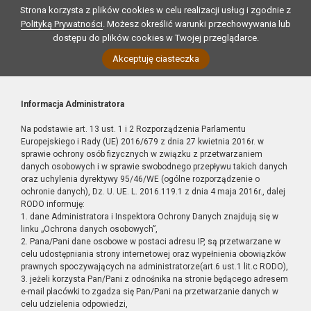
Strona korzysta z plików cookies w celu realizacji usług i zgodnie z
Polityką Prywatności
. Możesz określić warunki przechowywania lub
dostępu do plików cookies w Twojej przeglądarce.
Akceptuję ciasteczka
Informacja Administratora
Na podstawie art. 13 ust. 1 i 2 Rozporządzenia Parlamentu
Europejskiego i Rady (UE) 2016/679 z dnia 27 kwietnia 2016r. w
sprawie ochrony osób fizycznych w związku z przetwarzaniem
danych osobowych i w sprawie swobodnego przepływu takich danych
oraz uchylenia dyrektywy 95/46/WE (ogólne rozporządzenie o
ochronie danych), Dz. U. UE. L. 2016.119.1 z dnia 4 maja 2016r., dalej
RODO informuję:
1. dane Administratora i Inspektora Ochrony Danych znajdują się w
linku „Ochrona danych osobowych”,
2. Pana/Pani dane osobowe w postaci adresu IP, są przetwarzane w
celu udostępniania strony internetowej oraz wypełnienia obowiązków
prawnych spoczywających na administratorze(art.6 ust.1 lit.c RODO),
3. jeżeli korzysta Pan/Pani z odnośnika na stronie będącego adresem
e-mail placówki to zgadza się Pan/Pani na przetwarzanie danych w
celu udzielenia odpowiedzi,