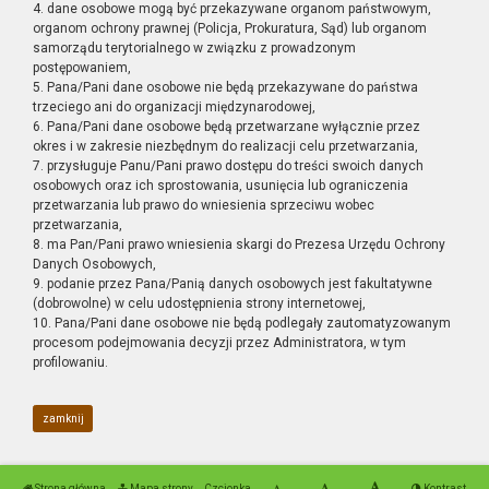
4. dane osobowe mogą być przekazywane organom państwowym,
organom ochrony prawnej (Policja, Prokuratura, Sąd) lub organom
samorządu terytorialnego w związku z prowadzonym
postępowaniem,
5. Pana/Pani dane osobowe nie będą przekazywane do państwa
trzeciego ani do organizacji międzynarodowej,
6. Pana/Pani dane osobowe będą przetwarzane wyłącznie przez
okres i w zakresie niezbędnym do realizacji celu przetwarzania,
7. przysługuje Panu/Pani prawo dostępu do treści swoich danych
osobowych oraz ich sprostowania, usunięcia lub ograniczenia
przetwarzania lub prawo do wniesienia sprzeciwu wobec
przetwarzania,
8. ma Pan/Pani prawo wniesienia skargi do Prezesa Urzędu Ochrony
Danych Osobowych,
9. podanie przez Pana/Panią danych osobowych jest fakultatywne
(dobrowolne) w celu udostępnienia strony internetowej,
10. Pana/Pani dane osobowe nie będą podlegały zautomatyzowanym
procesom podejmowania decyzji przez Administratora, w tym
profilowaniu.
zamknij
Strona główna
Mapa strony
Czcionka
Kontrast