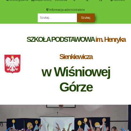
Informacja administratora
Fraza
SZKOŁA PODSTAWOWA
im. Henryka
Sienkiewicza
w Wiśniowej
Górze