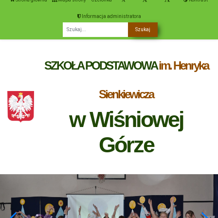
Informacja administratora
Fraza
SZKOŁA PODSTAWOWA
im. Henryka
Sienkiewicza
w Wiśniowej
Górze