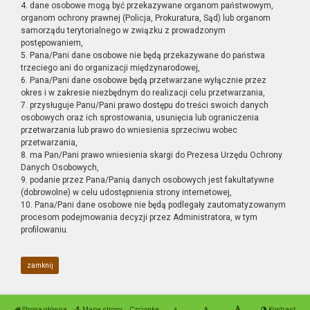
4. dane osobowe mogą być przekazywane organom państwowym,
organom ochrony prawnej (Policja, Prokuratura, Sąd) lub organom
samorządu terytorialnego w związku z prowadzonym
postępowaniem,
5. Pana/Pani dane osobowe nie będą przekazywane do państwa
trzeciego ani do organizacji międzynarodowej,
6. Pana/Pani dane osobowe będą przetwarzane wyłącznie przez
okres i w zakresie niezbędnym do realizacji celu przetwarzania,
7. przysługuje Panu/Pani prawo dostępu do treści swoich danych
osobowych oraz ich sprostowania, usunięcia lub ograniczenia
przetwarzania lub prawo do wniesienia sprzeciwu wobec
przetwarzania,
8. ma Pan/Pani prawo wniesienia skargi do Prezesa Urzędu Ochrony
Danych Osobowych,
9. podanie przez Pana/Panią danych osobowych jest fakultatywne
(dobrowolne) w celu udostępnienia strony internetowej,
10. Pana/Pani dane osobowe nie będą podlegały zautomatyzowanym
procesom podejmowania decyzji przez Administratora, w tym
profilowaniu.
zamknij
Strona główna
Mapa strony
Czcionka
Kontrast