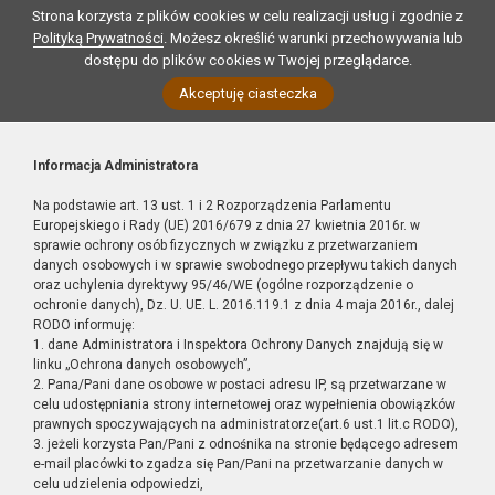
Strona korzysta z plików cookies w celu realizacji usług i zgodnie z
Polityką Prywatności
. Możesz określić warunki przechowywania lub
dostępu do plików cookies w Twojej przeglądarce.
Akceptuję ciasteczka
Informacja Administratora
Na podstawie art. 13 ust. 1 i 2 Rozporządzenia Parlamentu
Europejskiego i Rady (UE) 2016/679 z dnia 27 kwietnia 2016r. w
sprawie ochrony osób fizycznych w związku z przetwarzaniem
danych osobowych i w sprawie swobodnego przepływu takich danych
oraz uchylenia dyrektywy 95/46/WE (ogólne rozporządzenie o
ochronie danych), Dz. U. UE. L. 2016.119.1 z dnia 4 maja 2016r., dalej
RODO informuję:
1. dane Administratora i Inspektora Ochrony Danych znajdują się w
linku „Ochrona danych osobowych”,
2. Pana/Pani dane osobowe w postaci adresu IP, są przetwarzane w
celu udostępniania strony internetowej oraz wypełnienia obowiązków
prawnych spoczywających na administratorze(art.6 ust.1 lit.c RODO),
3. jeżeli korzysta Pan/Pani z odnośnika na stronie będącego adresem
e-mail placówki to zgadza się Pan/Pani na przetwarzanie danych w
celu udzielenia odpowiedzi,