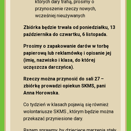
których dary trafią, prosimy o
przynoszenie rzeczy nowych,
wcześniej nieużywanych
️Zbiórka będzie trwała od poniedziałku, 13
października do czwartku, 6 listopada.
️Prosimy o zapakowanie darów w torbę
papierową lub reklamówkę i opisanie jej
(imię, nazwisko i klasa, do której
uczęszcza darczyńca).
Rzeczy można przynosić do sali 27 –
zbiórkę prowadzi opiekun SKMS, pani
Anna Horowska.
Co tydzień w klasach pojawią się również
wolontariusze SKMS , którym będzie można
przekazać przyniesione dary.
Razem sprawmy, by dziecięce marzenia stały