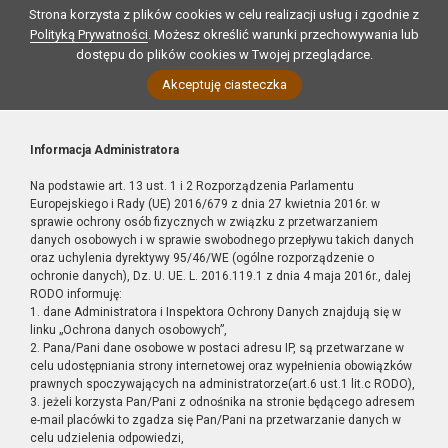
Strona korzysta z plików cookies w celu realizacji usług i zgodnie z
Polityką Prywatności
. Możesz określić warunki przechowywania lub
dostępu do plików cookies w Twojej przeglądarce.
Akceptuję ciasteczka
Informacja Administratora
Na podstawie art. 13 ust. 1 i 2 Rozporządzenia Parlamentu
Europejskiego i Rady (UE) 2016/679 z dnia 27 kwietnia 2016r. w
sprawie ochrony osób fizycznych w związku z przetwarzaniem
danych osobowych i w sprawie swobodnego przepływu takich danych
oraz uchylenia dyrektywy 95/46/WE (ogólne rozporządzenie o
ochronie danych), Dz. U. UE. L. 2016.119.1 z dnia 4 maja 2016r., dalej
RODO informuję:
1. dane Administratora i Inspektora Ochrony Danych znajdują się w
linku „Ochrona danych osobowych”,
2. Pana/Pani dane osobowe w postaci adresu IP, są przetwarzane w
celu udostępniania strony internetowej oraz wypełnienia obowiązków
prawnych spoczywających na administratorze(art.6 ust.1 lit.c RODO),
3. jeżeli korzysta Pan/Pani z odnośnika na stronie będącego adresem
e-mail placówki to zgadza się Pan/Pani na przetwarzanie danych w
celu udzielenia odpowiedzi,