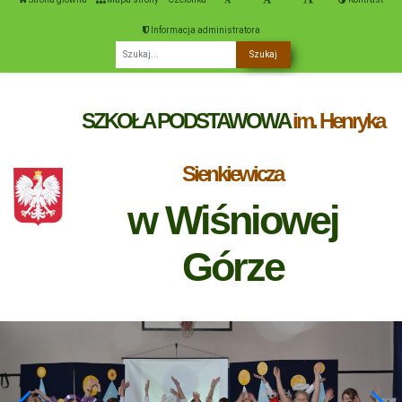
Informacja administratora
Fraza
SZKOŁA PODSTAWOWA
im. Henryka
Sienkiewicza
w Wiśniowej
Górze