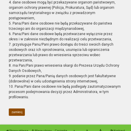
4. dane osobowe mogą być przekazywane organom państwowym,
organom ochrony prawnej (Policja, Prokuratura, Sąd) lub organom
samorządu terytorialnego w związku z prowadzonym
postępowaniem,
5. Pana/Pani dane osobowe nie będą przekazywane do państwa
trzeciego ani do organizacji międzynarodowej,
6. Pana/Pani dane osobowe będą przetwarzane wyłącznie przez
okres i w zakresie niezbędnym do realizacji celu przetwarzania,
7. przysługuje Panu/Pani prawo dostępu do treści swoich danych
osobowych oraz ich sprostowania, usunięcia lub ograniczenia
przetwarzania lub prawo do wniesienia sprzeciwu wobec
przetwarzania,
8. ma Pan/Pani prawo wniesienia skargi do Prezesa Urzędu Ochrony
Danych Osobowych,
9. podanie przez Pana/Panią danych osobowych jest fakultatywne
(dobrowolne) w celu udostępnienia strony internetowej,
10. Pana/Pani dane osobowe nie będą podlegały zautomatyzowanym
procesom podejmowania decyzji przez Administratora, w tym
profilowaniu.
zamknij
Strona główna
Mapa strony
Czcionka
Kontrast