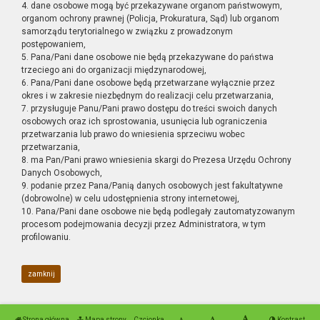
4. dane osobowe mogą być przekazywane organom państwowym,
organom ochrony prawnej (Policja, Prokuratura, Sąd) lub organom
samorządu terytorialnego w związku z prowadzonym
postępowaniem,
5. Pana/Pani dane osobowe nie będą przekazywane do państwa
trzeciego ani do organizacji międzynarodowej,
6. Pana/Pani dane osobowe będą przetwarzane wyłącznie przez
okres i w zakresie niezbędnym do realizacji celu przetwarzania,
7. przysługuje Panu/Pani prawo dostępu do treści swoich danych
osobowych oraz ich sprostowania, usunięcia lub ograniczenia
przetwarzania lub prawo do wniesienia sprzeciwu wobec
przetwarzania,
8. ma Pan/Pani prawo wniesienia skargi do Prezesa Urzędu Ochrony
Danych Osobowych,
9. podanie przez Pana/Panią danych osobowych jest fakultatywne
(dobrowolne) w celu udostępnienia strony internetowej,
10. Pana/Pani dane osobowe nie będą podlegały zautomatyzowanym
procesom podejmowania decyzji przez Administratora, w tym
profilowaniu.
zamknij
Strona główna
Mapa strony
Czcionka
Kontrast