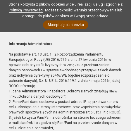
Strona korzysta z plików cookies w celu realizacji usług i zgodnie z
Polityką Prywatności
. Możesz określić warunki przechowywania lub
dostępu do plików cookies w Twojej przeglądarce.
Akceptuję ciasteczka
Informacja Administratora
Na podstawie art. 13 ust. 1 i 2 Rozporządzenia Parlamentu
Europejskiego i Rady (UE) 2016/679 z dnia 27 kwietnia 2016r. w
sprawie ochrony osób fizycznych w związku z przetwarzaniem
danych osobowych i w sprawie swobodnego przepływu takich danych
oraz uchylenia dyrektywy 95/46/WE (ogólne rozporządzenie o
ochronie danych), Dz. U. UE. L. 2016.119.1 z dnia 4 maja 2016r., dalej
RODO informuję:
1. dane Administratora i Inspektora Ochrony Danych znajdują się w
linku „Ochrona danych osobowych”,
2. Pana/Pani dane osobowe w postaci adresu IP, są przetwarzane w
celu udostępniania strony internetowej oraz wypełnienia obowiązków
prawnych spoczywających na administratorze(art.6 ust.1 lit.c RODO),
3. jeżeli korzysta Pan/Pani z odnośnika na stronie będącego adresem
e-mail placówki to zgadza się Pan/Pani na przetwarzanie danych w
celu udzielenia odpowiedzi,