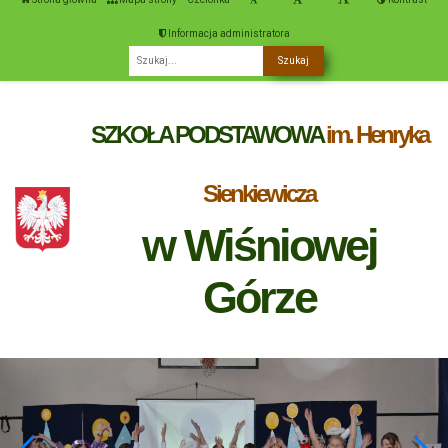
Informacja administratora
Fraza
SZKOŁA PODSTAWOWA
im. Henryka
Sienkiewicza
w Wiśniowej
Górze