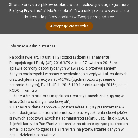
Strona korzysta z plików cookies w celu realizacji usług i zgodnie z
Polityką Prywatności
. Możesz określić warunki przechowywania lub
dostępu do plików cookies w Twojej przeglądarce.
Akceptuję ciasteczka
Informacja Administratora
Na podstawie art. 13 ust. 1 i 2 Rozporządzenia Parlamentu
Europejskiego i Rady (UE) 2016/679 z dnia 27 kwietnia 2016r. w
sprawie ochrony osób fizycznych w związku z przetwarzaniem
danych osobowych i w sprawie swobodnego przepływu takich danych
oraz uchylenia dyrektywy 95/46/WE (ogólne rozporządzenie o
ochronie danych), Dz. U. UE. L. 2016.119.1 z dnia 4 maja 2016r., dalej
RODO informuję:
1. dane Administratora i Inspektora Ochrony Danych znajdują się w
linku „Ochrona danych osobowych”,
2. Pana/Pani dane osobowe w postaci adresu IP, są przetwarzane w
celu udostępniania strony internetowej oraz wypełnienia obowiązków
prawnych spoczywających na administratorze(art.6 ust.1 lit.c RODO),
3. jeżeli korzysta Pan/Pani z odnośnika na stronie będącego adresem
e-mail placówki to zgadza się Pan/Pani na przetwarzanie danych w
celu udzielenia odpowiedzi,