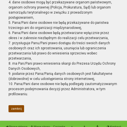
4. dane osobowe mogą być przekazywane organom państwowym,
organom ochrony prawnej (Policja, Prokuratura, Sąd) lub organom
samorządu terytorialnego w związku z prowadzonym
postępowaniem,
5. Pana/Pani dane osobowe nie będą przekazywane do państwa
trzeciego ani do organizacji międzynarodowej,
6. Pana/Pani dane osobowe będą przetwarzane wyłącznie przez
okres i w zakresie niezbędnym do realizacji celu przetwarzania,
7. przysługuje Panu/Pani prawo dostępu do treści swoich danych
osobowych oraz ich sprostowania, usunięcia lub ograniczenia
przetwarzania lub prawo do wniesienia sprzeciwu wobec
przetwarzania,
8. ma Pan/Pani prawo wniesienia skargi do Prezesa Urzędu Ochrony
Danych Osobowych,
9. podanie przez Pana/Panią danych osobowych jest fakultatywne
(dobrowolne) w celu udostępnienia strony internetowej,
10. Pana/Pani dane osobowe nie będą podlegały zautomatyzowanym
procesom podejmowania decyzji przez Administratora, w tym
profilowaniu.
zamknij
Strona główna
Mapa strony
Czcionka
Kontrast