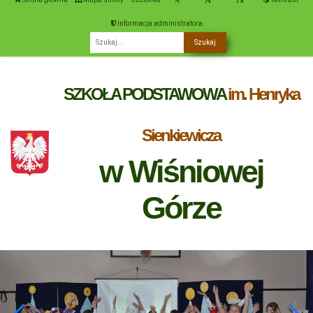
Informacja administratora
Fraza
SZKOŁA PODSTAWOWA
im. Henryka
Sienkiewicza
w Wiśniowej
Górze