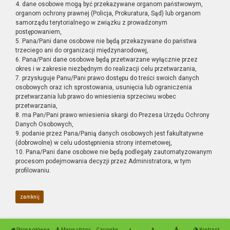
4. dane osobowe mogą być przekazywane organom państwowym,
organom ochrony prawnej (Policja, Prokuratura, Sąd) lub organom
samorządu terytorialnego w związku z prowadzonym
postępowaniem,
5. Pana/Pani dane osobowe nie będą przekazywane do państwa
trzeciego ani do organizacji międzynarodowej,
6. Pana/Pani dane osobowe będą przetwarzane wyłącznie przez
okres i w zakresie niezbędnym do realizacji celu przetwarzania,
7. przysługuje Panu/Pani prawo dostępu do treści swoich danych
osobowych oraz ich sprostowania, usunięcia lub ograniczenia
przetwarzania lub prawo do wniesienia sprzeciwu wobec
przetwarzania,
8. ma Pan/Pani prawo wniesienia skargi do Prezesa Urzędu Ochrony
Danych Osobowych,
9. podanie przez Pana/Panią danych osobowych jest fakultatywne
(dobrowolne) w celu udostępnienia strony internetowej,
10. Pana/Pani dane osobowe nie będą podlegały zautomatyzowanym
procesom podejmowania decyzji przez Administratora, w tym
profilowaniu.
zamknij
Strona główna
Mapa strony
Czcionka
Kontrast