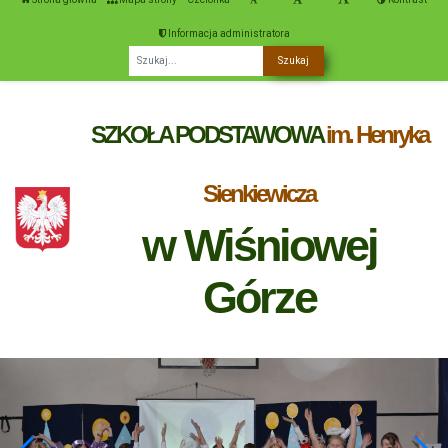
Informacja administratora
Fraza
SZKOŁA PODSTAWOWA
im. Henryka
Sienkiewicza
w Wiśniowej
Górze