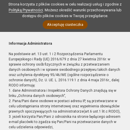
Strona korzysta z plików cookies w celu realizacji usług i zgodnie z
Polityką Prywatności
. Możesz określić warunki przechowywania lub
dostępu do plików cookies w Twojej przeglądarce.
Akceptuję ciasteczka
Informacja Administratora
Na podstawie art. 13 ust. 1 i 2 Rozporządzenia Parlamentu
Europejskiego i Rady (UE) 2016/679 z dnia 27 kwietnia 2016r. w
sprawie ochrony osób fizycznych w związku z przetwarzaniem
danych osobowych i w sprawie swobodnego przepływu takich danych
oraz uchylenia dyrektywy 95/46/WE (ogólne rozporządzenie o
ochronie danych), Dz. U. UE. L. 2016.119.1 z dnia 4 maja 2016r., dalej
RODO informuję:
1. dane Administratora i Inspektora Ochrony Danych znajdują się w
linku „Ochrona danych osobowych”,
2. Pana/Pani dane osobowe w postaci adresu IP, są przetwarzane w
celu udostępniania strony internetowej oraz wypełnienia obowiązków
prawnych spoczywających na administratorze(art.6 ust.1 lit.c RODO),
3. jeżeli korzysta Pan/Pani z odnośnika na stronie będącego adresem
e-mail placówki to zgadza się Pan/Pani na przetwarzanie danych w
celu udzielenia odpowiedzi,