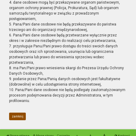
4. dane osobowe mogą być przekazywane organom państwowym,
organom ochrony prawnej (Policja, Prokuratura, Sąd) lub organom
samorządu terytorialnego w związku z prowadzonym
postępowaniem,
5. Pana/Pani dane osobowe nie będą przekazywane do państwa
trzeciego ani do organizacji międzynarodowej,
6. Pana/Pani dane osobowe będą przetwarzane wyłącznie przez
okres i w zakresie niezbędnym do realizacji celu przetwarzania,
7. przysługuje Panu/Pani prawo dostępu do treści swoich danych
osobowych oraz ich sprostowania, usunięcia lub ograniczenia
przetwarzania lub prawo do wniesienia sprzeciwu wobec
przetwarzania,
8. ma Pan/Pani prawo wniesienia skargi do Prezesa Urzędu Ochrony
Danych Osobowych,
9. podanie przez Pana/Panią danych osobowych jest fakultatywne
(dobrowolne) w celu udostępnienia strony internetowej,
10. Pana/Pani dane osobowe nie będą podlegały zautomatyzowanym
procesom podejmowania decyzji przez Administratora, w tym
profilowaniu.
zamknij
Strona główna
Mapa strony
Czcionka
Kontrast