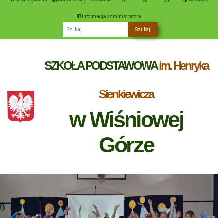
Informacja administratora
Fraza
SZKOŁA PODSTAWOWA
im. Henryka
Sienkiewicza
w Wiśniowej
Górze