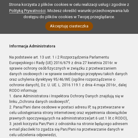
Strona korzysta z plików cookies w celu realizacji usług i zgodnie z
Polityką Prywatności
. Możesz określić warunki przechowywania lub
dostępu do plików cookies w Twojej przeglądarce.
Akceptuję ciasteczka
Informacja Administratora
Na podstawie art. 13 ust. 1 i 2 Rozporządzenia Parlamentu
Europejskiego i Rady (UE) 2016/679 z dnia 27 kwietnia 2016r. w
sprawie ochrony osób fizycznych w związku z przetwarzaniem
danych osobowych i w sprawie swobodnego przepływu takich danych
oraz uchylenia dyrektywy 95/46/WE (ogólne rozporządzenie o
ochronie danych), Dz. U. UE. L. 2016.119.1 z dnia 4 maja 2016r., dalej
RODO informuję:
1. dane Administratora i Inspektora Ochrony Danych znajdują się w
linku „Ochrona danych osobowych”,
2. Pana/Pani dane osobowe w postaci adresu IP, są przetwarzane w
celu udostępniania strony internetowej oraz wypełnienia obowiązków
prawnych spoczywających na administratorze(art.6 ust.1 lit.c RODO),
3. jeżeli korzysta Pan/Pani z odnośnika na stronie będącego adresem
e-mail placówki to zgadza się Pan/Pani na przetwarzanie danych w
celu udzielenia odpowiedzi,