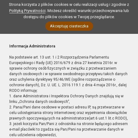
Strona korzysta z plików cookies w celu realizacji usług i zgodnie z
Polityką Prywatności
. Możesz określić warunki przechowywania lub
dostępu do plików cookies w Twojej przeglądarce.
Akceptuję ciasteczka
Informacja Administratora
Na podstawie art. 13 ust. 1 i 2 Rozporządzenia Parlamentu
Europejskiego i Rady (UE) 2016/679 z dnia 27 kwietnia 2016r. w
sprawie ochrony osób fizycznych w związku z przetwarzaniem
danych osobowych i w sprawie swobodnego przepływu takich danych
oraz uchylenia dyrektywy 95/46/WE (ogólne rozporządzenie o
ochronie danych), Dz. U. UE. L. 2016.119.1 z dnia 4 maja 2016r., dalej
RODO informuję:
1. dane Administratora i Inspektora Ochrony Danych znajdują się w
linku „Ochrona danych osobowych”,
2. Pana/Pani dane osobowe w postaci adresu IP, są przetwarzane w
celu udostępniania strony internetowej oraz wypełnienia obowiązków
prawnych spoczywających na administratorze(art.6 ust.1 lit.c RODO),
3. jeżeli korzysta Pan/Pani z odnośnika na stronie będącego adresem
e-mail placówki to zgadza się Pan/Pani na przetwarzanie danych w
celu udzielenia odpowiedzi,