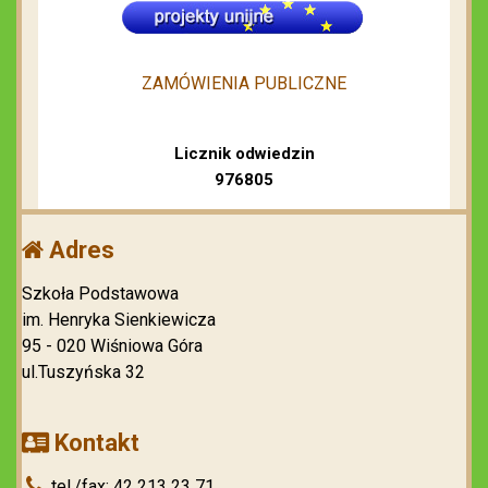
ZAMÓWIENIA PUBLICZNE
Licznik odwiedzin
976805
Adres
Szkoła Podstawowa
im. Henryka Sienkiewicza
95 - 020 Wiśniowa Góra
ul.Tuszyńska 32
Kontakt
tel./fax: 42 213 23 71