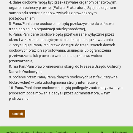
4. dane osobowe mogą być przekazywane organom państwowym,
organom ochrony prawnej (Policja, Prokuratura, Sąd) lub organom
samorządu terytorialnego w związku z prowadzonym
postępowaniem,
5. Pana/Pani dane osobowe nie będą przekazywane do państwa
trzeciego ani do organizacji międzynarodowej,
6. Pana/Pani dane osobowe będą przetwarzane wyłącznie przez
okres i w zakresie niezbędnym do realizacji celu przetwarzania,
7. przysługuje Panu/Pani prawo dostępu do treści swoich danych
osobowych oraz ich sprostowania, usunięcia lub ograniczenia
przetwarzania lub prawo do wniesienia sprzeciwu wobec
przetwarzania,
8. ma Pan/Pani prawo wniesienia skargi do Prezesa Urzędu Ochrony
Danych Osobowych,
9. podanie przez Pana/Panią danych osobowych jest fakultatywne
(dobrowolne) w celu udostępnienia strony internetowej,
10. Pana/Pani dane osobowe nie będą podlegały zautomatyzowanym
procesom podejmowania decyzji przez Administratora, w tym
profilowaniu.
zamknij
Strona główna
Mapa strony
Czcionka
Kontrast