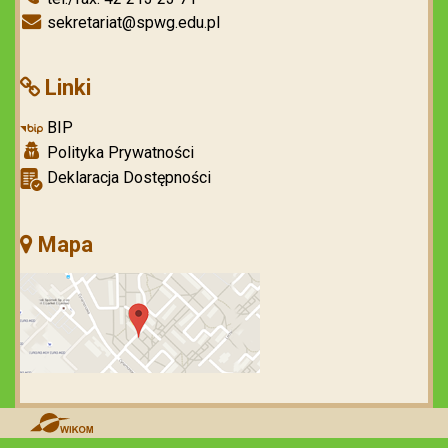
sekretariat@spwg.edu.pl
Linki
BIP
Polityka Prywatności
Deklaracja Dostępności
Mapa