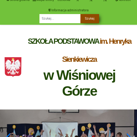
Informacja administratora
Fraza
SZKOŁA PODSTAWOWA
im. Henryka
Sienkiewicza
w Wiśniowej
Górze